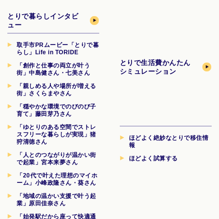
とりで暮らしインタビ
ュー
取手市PRムービー「とりで暮
らし」Life in TORIDE
とりで生活費
かんたん
「創作と仕事の両立が叶う
シミュレーション
街」中島健さん・七美さん
「親しめる人や場所が増える
街」さくらまやさん
「穏やかな環境でのびのび子
育て」藤田芽乃さん
「ゆとりのある空間でストレ
スフリーな暮らしが実現」猪
ほどよく絶妙なとりで移住情
狩清徳さん
報
「人とのつながりが温かい街
ほどよく試算する
で起業」宮本来夢さん
「20代で叶えた理想のマイホ
ーム」小峰政隆さん・葵さん
「地域の温かい支援で叶う起
業」原田佳奈さん
「始発駅だから座って快適通