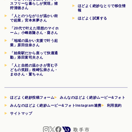
スフリーな暮らしが実現」猪
ほどよく絶妙なとりで移住情
狩清徳さん
報
「人とのつながりが温かい街
ほどよく試算する
で起業」宮本来夢さん
「20代で叶えた理想のマイホ
ーム」小峰政隆さん・葵さん
「地域の温かい支援で叶う起
業」原田佳奈さん
「始発駅だから座って快適通
勤」添田富司夫さん
「人と自然の温かさが育む子
どもの笑顔」根崎弘崇さん・
まゆさん・菫ちゃん
ほどよく絶妙投稿フォーム
みんなのほどよく絶妙ムービー&フォト
みんなのほどよく絶妙ムービー&フォトInstagram連携
利用規約
サイトマップ