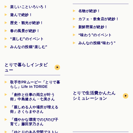
楽しいこといろいろ！
名物が絶妙！
遊んで絶妙！
カフェ・飲食店が絶妙！
歴史・観光が絶妙！
新鮮野菜が絶妙！
春の風景が絶妙！
“味わう”のイベント
“楽しむ”のイベント
みんなの投稿“味わう”
みんなの投稿“楽しむ”
とりで暮らしインタビ
ュー
取手市PRムービー「とりで暮
らし」Life in TORIDE
とりで生活費
かんたん
「創作と仕事の両立が叶う
シミュレーション
街」中島健さん・七美さん
「親しめる人や場所が増える
街」さくらまやさん
「穏やかな環境でのびのび子
育て」藤田芽乃さん
「ゆとりのある空間でストレ