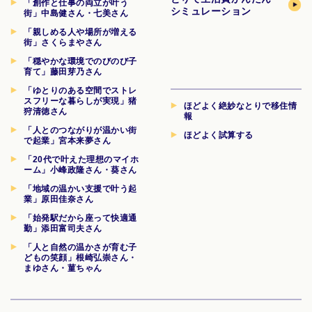
「創作と仕事の両立が叶う
シミュレーション
街」中島健さん・七美さん
「親しめる人や場所が増える
街」さくらまやさん
「穏やかな環境でのびのび子
育て」藤田芽乃さん
「ゆとりのある空間でストレ
スフリーな暮らしが実現」猪
ほどよく絶妙なとりで移住情
狩清徳さん
報
「人とのつながりが温かい街
ほどよく試算する
で起業」宮本来夢さん
「20代で叶えた理想のマイホ
ーム」小峰政隆さん・葵さん
「地域の温かい支援で叶う起
業」原田佳奈さん
「始発駅だから座って快適通
勤」添田富司夫さん
「人と自然の温かさが育む子
どもの笑顔」根崎弘崇さん・
まゆさん・菫ちゃん