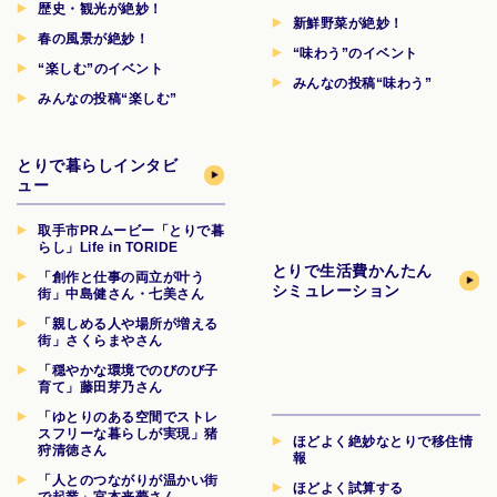
歴史・観光が絶妙！
新鮮野菜が絶妙！
春の風景が絶妙！
“味わう”のイベント
“楽しむ”のイベント
みんなの投稿“味わう”
みんなの投稿“楽しむ”
とりで暮らしインタビ
ュー
取手市PRムービー「とりで暮
らし」Life in TORIDE
とりで生活費
かんたん
「創作と仕事の両立が叶う
シミュレーション
街」中島健さん・七美さん
「親しめる人や場所が増える
街」さくらまやさん
「穏やかな環境でのびのび子
育て」藤田芽乃さん
「ゆとりのある空間でストレ
スフリーな暮らしが実現」猪
ほどよく絶妙なとりで移住情
狩清徳さん
報
「人とのつながりが温かい街
ほどよく試算する
で起業」宮本来夢さん