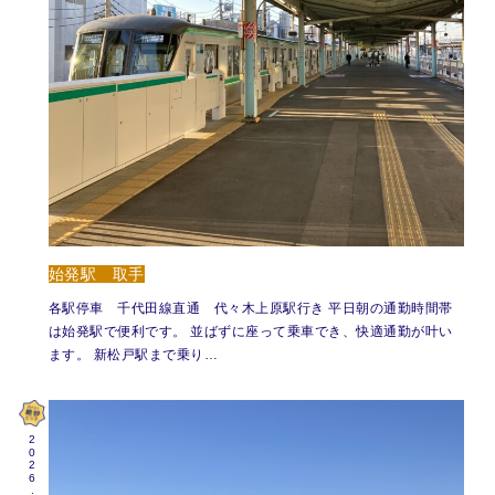
始発駅 取手
各駅停車 千代田線直通 代々木上原駅行き 平日朝の通勤時間帯
は始発駅で便利です。 並ばずに座って乗車でき、快適通勤が叶い
ます。 新松戸駅まで乗り…