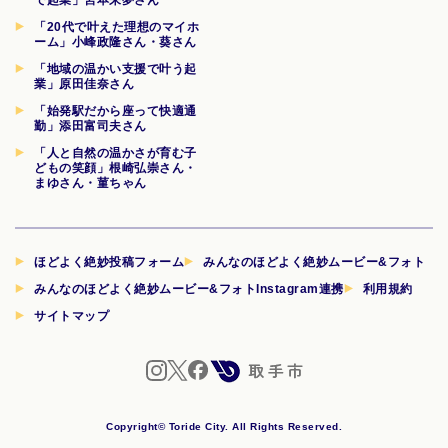
「20代で叶えた理想のマイホ
ーム」小峰政隆さん・葵さん
「地域の温かい支援で叶う起
業」原田佳奈さん
「始発駅だから座って快適通
勤」添田富司夫さん
「人と自然の温かさが育む子
どもの笑顔」根崎弘崇さん・
まゆさん・菫ちゃん
ほどよく絶妙投稿フォーム
みんなのほどよく絶妙ムービー&フォト
みんなのほどよく絶妙ムービー&フォトInstagram連携
利用規約
サイトマップ
Copyright© Toride City. All Rights Reserved.