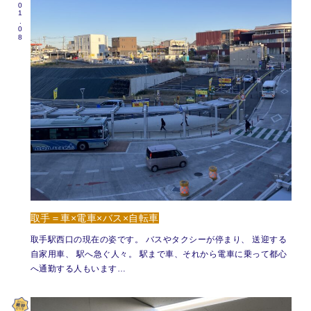
2026.01.08
取手＝車×電車×バス×自転車
取手駅西口の現在の姿です。 バスやタクシーが停まり、 送迎する
自家用車、 駅へ急ぐ人々。 駅まで車、それから電車に乗って都心
へ通勤する人もいます…