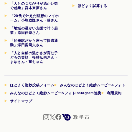
「人とのつながりが温かい街
ほどよく試算する
で起業」宮本来夢さん
「20代で叶えた理想のマイホ
ーム」小峰政隆さん・葵さん
「地域の温かい支援で叶う起
業」原田佳奈さん
「始発駅だから座って快適通
勤」添田富司夫さん
「人と自然の温かさが育む子
どもの笑顔」根崎弘崇さん・
まゆさん・菫ちゃん
ほどよく絶妙投稿フォーム
みんなのほどよく絶妙ムービー&フォト
みんなのほどよく絶妙ムービー&フォトInstagram連携
利用規約
サイトマップ