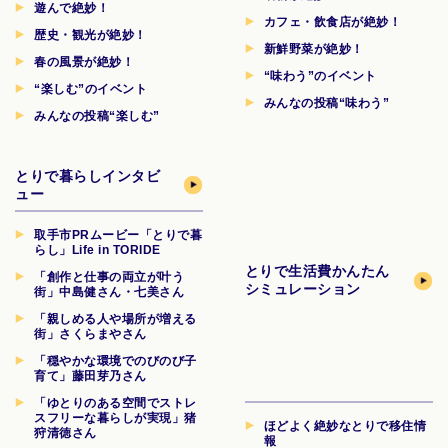
遊んで絶妙！
カフェ・飲食店が絶妙！
歴史・観光が絶妙！
新鮮野菜が絶妙！
春の風景が絶妙！
“味わう”のイベント
“楽しむ”のイベント
みんなの投稿“味わう”
みんなの投稿“楽しむ”
とりで暮らしインタビ
ュー
取手市PRムービー「とりで暮
らし」Life in TORIDE
とりで生活費
かんたん
「創作と仕事の両立が叶う
シミュレーション
街」中島健さん・七美さん
「親しめる人や場所が増える
街」さくらまやさん
「穏やかな環境でのびのび子
育て」藤田芽乃さん
「ゆとりのある空間でストレ
スフリーな暮らしが実現」猪
ほどよく絶妙なとりで移住情
狩清徳さん
報