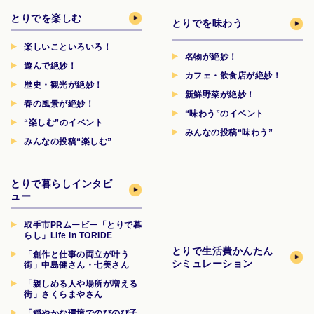
とりでを楽しむ
とりでを味わう
楽しいこといろいろ！
名物が絶妙！
遊んで絶妙！
カフェ・飲食店が絶妙！
歴史・観光が絶妙！
新鮮野菜が絶妙！
春の風景が絶妙！
“味わう”のイベント
“楽しむ”のイベント
みんなの投稿“味わう”
みんなの投稿“楽しむ”
とりで暮らしインタビ
ュー
取手市PRムービー「とりで暮
らし」Life in TORIDE
とりで生活費
かんたん
「創作と仕事の両立が叶う
シミュレーション
街」中島健さん・七美さん
「親しめる人や場所が増える
街」さくらまやさん
「穏やかな環境でのびのび子