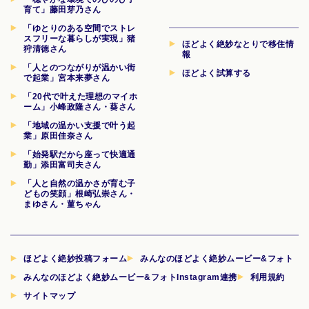
育て」藤田芽乃さん
「ゆとりのある空間でストレ
スフリーな暮らしが実現」猪
ほどよく絶妙なとりで移住情
狩清徳さん
報
「人とのつながりが温かい街
ほどよく試算する
で起業」宮本来夢さん
「20代で叶えた理想のマイホ
ーム」小峰政隆さん・葵さん
「地域の温かい支援で叶う起
業」原田佳奈さん
「始発駅だから座って快適通
勤」添田富司夫さん
「人と自然の温かさが育む子
どもの笑顔」根崎弘崇さん・
まゆさん・菫ちゃん
ほどよく絶妙投稿フォーム
みんなのほどよく絶妙ムービー&フォト
みんなのほどよく絶妙ムービー&フォトInstagram連携
利用規約
サイトマップ