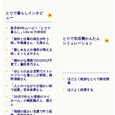
とりで暮らしインタビ
ュー
取手市PRムービー「とりで
暮らし」Life in TORIDE
とりで生活費
かんたん
「創作と仕事の両立が叶う
街」中島健さん・七美さん
シミュレーション
「親しめる人や場所が増える
街」さくらまやさん
「穏やかな環境でのびのび子
育て」藤田芽乃さん
「ゆとりのある空間でストレ
スフリーな暮らしが実現」猪
狩清徳さん
ほどよく絶妙なとりで移住情
報
「人とのつながりが温かい街
で起業」宮本来夢さん
ほどよく試算する
「20代で叶えた理想のマイ
ホーム」小峰政隆さん・葵さ
ん
「地域の温かい支援で叶う起