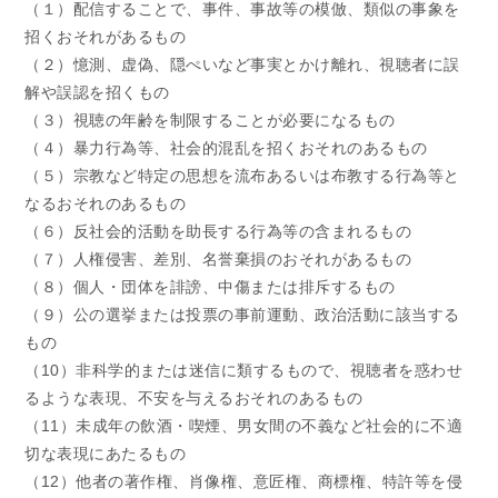
（１）配信することで、事件、事故等の模倣、類似の事象を
招くおそれがあるもの
（２）憶測、虚偽、隠ぺいなど事実とかけ離れ、視聴者に誤
解や誤認を招くもの
（３）視聴の年齢を制限することが必要になるもの
（４）暴力行為等、社会的混乱を招くおそれのあるもの
（５）宗教など特定の思想を流布あるいは布教する行為等と
なるおそれのあるもの
（６）反社会的活動を助長する行為等の含まれるもの
（７）人権侵害、差別、名誉棄損のおそれがあるもの
（８）個人・団体を誹謗、中傷または排斥するもの
（９）公の選挙または投票の事前運動、政治活動に該当する
もの
（10）非科学的または迷信に類するもので、視聴者を惑わせ
るような表現、不安を与えるおそれのあるもの
（11）未成年の飲酒・喫煙、男女間の不義など社会的に不適
切な表現にあたるもの
（12）他者の著作権、肖像権、意匠権、商標権、特許等を侵