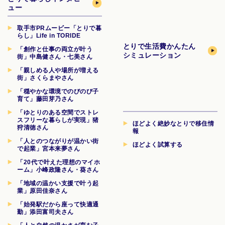
ュー
取手市PRムービー「とりで暮
らし」Life in TORIDE
とりで生活費
かんたん
「創作と仕事の両立が叶う
シミュレーション
街」中島健さん・七美さん
「親しめる人や場所が増える
街」さくらまやさん
「穏やかな環境でのびのび子
育て」藤田芽乃さん
「ゆとりのある空間でストレ
スフリーな暮らしが実現」猪
ほどよく絶妙なとりで移住情
狩清徳さん
報
「人とのつながりが温かい街
ほどよく試算する
で起業」宮本来夢さん
「20代で叶えた理想のマイホ
ーム」小峰政隆さん・葵さん
「地域の温かい支援で叶う起
業」原田佳奈さん
「始発駅だから座って快適通
勤」添田富司夫さん