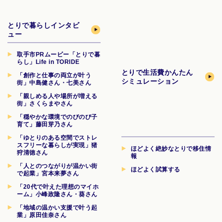
とりで暮らしインタビ
ュー
取手市PRムービー「とりで暮
らし」Life in TORIDE
とりで生活費
かんたん
「創作と仕事の両立が叶う
シミュレーション
街」中島健さん・七美さん
「親しめる人や場所が増える
街」さくらまやさん
「穏やかな環境でのびのび子
育て」藤田芽乃さん
「ゆとりのある空間でストレ
スフリーな暮らしが実現」猪
ほどよく絶妙なとりで移住情
狩清徳さん
報
「人とのつながりが温かい街
ほどよく試算する
で起業」宮本来夢さん
「20代で叶えた理想のマイホ
ーム」小峰政隆さん・葵さん
「地域の温かい支援で叶う起
業」原田佳奈さん