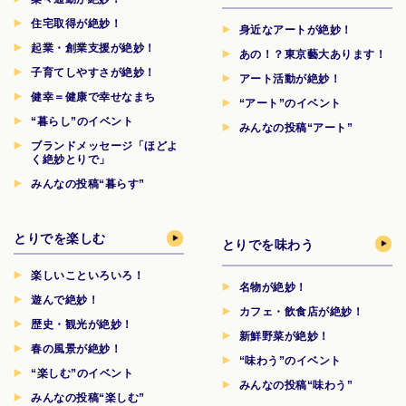
住宅取得が絶妙！
身近なアートが絶妙！
起業・創業支援が絶妙！
あの！？東京藝大あります！
子育てしやすさが絶妙！
アート活動が絶妙！
健幸＝健康で幸せなまち
“アート”のイベント
“暮らし”のイベント
みんなの投稿“アート”
ブランドメッセージ「ほどよ
く絶妙とりで」
みんなの投稿“暮らす”
とりでを楽しむ
とりでを味わう
楽しいこといろいろ！
名物が絶妙！
遊んで絶妙！
カフェ・飲食店が絶妙！
歴史・観光が絶妙！
新鮮野菜が絶妙！
春の風景が絶妙！
“味わう”のイベント
“楽しむ”のイベント
みんなの投稿“味わう”
みんなの投稿“楽しむ”