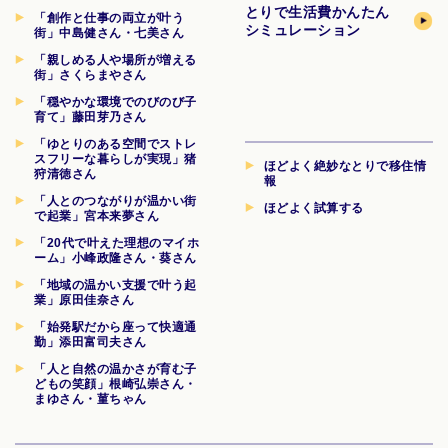
とりで生活費
かんたん
「創作と仕事の両立が叶う
シミュレーション
街」中島健さん・七美さん
「親しめる人や場所が増える
街」さくらまやさん
「穏やかな環境でのびのび子
育て」藤田芽乃さん
「ゆとりのある空間でストレ
スフリーな暮らしが実現」猪
ほどよく絶妙なとりで移住情
狩清徳さん
報
「人とのつながりが温かい街
ほどよく試算する
で起業」宮本来夢さん
「20代で叶えた理想のマイホ
ーム」小峰政隆さん・葵さん
「地域の温かい支援で叶う起
業」原田佳奈さん
「始発駅だから座って快適通
勤」添田富司夫さん
「人と自然の温かさが育む子
どもの笑顔」根崎弘崇さん・
まゆさん・菫ちゃん