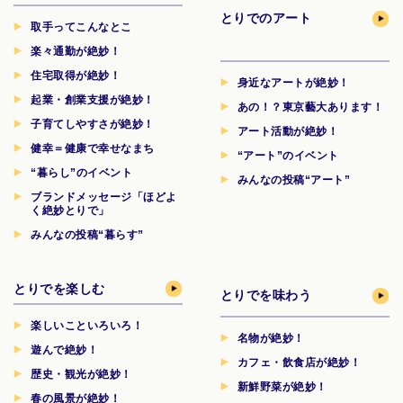
とりでのアート
取手ってこんなとこ
楽々通勤が絶妙！
住宅取得が絶妙！
身近なアートが絶妙！
起業・創業支援が絶妙！
あの！？東京藝大あります！
子育てしやすさが絶妙！
アート活動が絶妙！
健幸＝健康で幸せなまち
“アート”のイベント
“暮らし”のイベント
みんなの投稿“アート”
ブランドメッセージ「ほどよ
く絶妙とりで」
みんなの投稿“暮らす”
とりでを楽しむ
とりでを味わう
楽しいこといろいろ！
名物が絶妙！
遊んで絶妙！
カフェ・飲食店が絶妙！
歴史・観光が絶妙！
新鮮野菜が絶妙！
春の風景が絶妙！