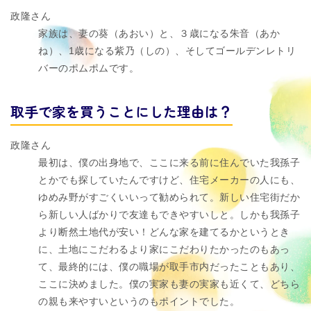
政隆さん
家族は、妻の葵（あおい）と、３歳になる朱音（あか
ね）、1歳になる紫乃（しの）、そしてゴールデンレトリ
バーのポムポムです。
取手で家を買うことにした理由は？
政隆さん
最初は、僕の出身地で、ここに来る前に住んでいた我孫子
とかでも探していたんですけど、住宅メーカーの人にも、
ゆめみ野がすごくいいって勧められて。新しい住宅街だか
ら新しい人ばかりで友達もできやすいしと。しかも我孫子
より断然土地代が安い！どんな家を建てるかというとき
に、土地にこだわるより家にこだわりたかったのもあっ
て、最終的には、僕の職場が取手市内だったこともあり、
ここに決めました。僕の実家も妻の実家も近くて、どちら
の親も来やすいというのもポイントでした。