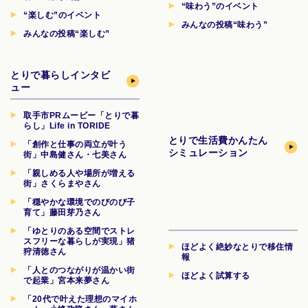
“味わう”のイベント
“楽しむ”のイベント
みんなの投稿“味わう”
みんなの投稿“楽しむ”
とりで暮らしインタビ
ュー
取手市PRムービー「とりで暮
らし」Life in TORIDE
とりで生活費
かんたん
「創作と仕事の両立が叶う
シミュレーション
街」中島健さん・七美さん
「親しめる人や場所が増える
街」さくらまやさん
「穏やかな環境でのびのび子
育て」藤田芽乃さん
「ゆとりのある空間でストレ
スフリーな暮らしが実現」猪
ほどよく絶妙なとりで移住情
狩清徳さん
報
「人とのつながりが温かい街
ほどよく試算する
で起業」宮本来夢さん
「20代で叶えた理想のマイホ