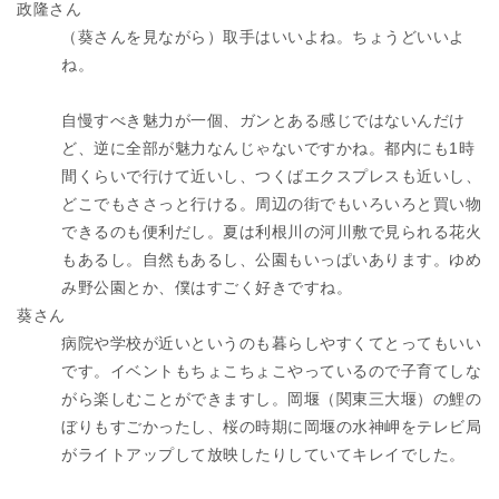
政隆さん
（葵さんを見ながら）取手はいいよね。ちょうどいいよ
ね。
自慢すべき魅力が一個、ガンとある感じではないんだけ
ど、逆に全部が魅力なんじゃないですかね。都内にも1時
間くらいで行けて近いし、つくばエクスプレスも近いし、
どこでもささっと行ける。周辺の街でもいろいろと買い物
できるのも便利だし。夏は利根川の河川敷で見られる花火
もあるし。自然もあるし、公園もいっぱいあります。ゆめ
み野公園とか、僕はすごく好きですね。
葵さん
病院や学校が近いというのも暮らしやすくてとってもいい
です。イベントもちょこちょこやっているので子育てしな
がら楽しむことができますし。岡堰（関東三大堰）の鯉の
ぼりもすごかったし、桜の時期に岡堰の水神岬をテレビ局
がライトアップして放映したりしていてキレイでした。