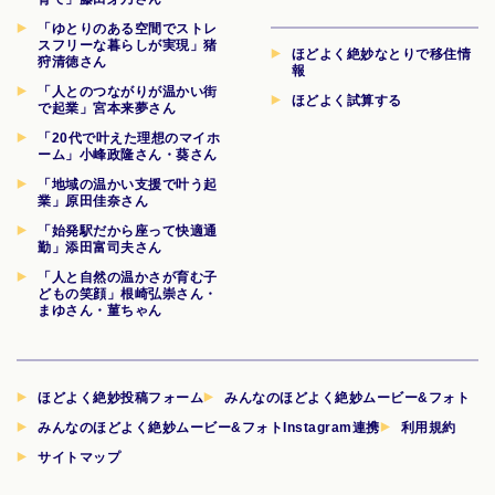
「ゆとりのある空間でストレ
スフリーな暮らしが実現」猪
ほどよく絶妙なとりで移住情
狩清徳さん
報
「人とのつながりが温かい街
ほどよく試算する
で起業」宮本来夢さん
「20代で叶えた理想のマイホ
ーム」小峰政隆さん・葵さん
「地域の温かい支援で叶う起
業」原田佳奈さん
「始発駅だから座って快適通
勤」添田富司夫さん
「人と自然の温かさが育む子
どもの笑顔」根崎弘崇さん・
まゆさん・菫ちゃん
ほどよく絶妙投稿フォーム
みんなのほどよく絶妙ムービー&フォト
みんなのほどよく絶妙ムービー&フォトInstagram連携
利用規約
サイトマップ