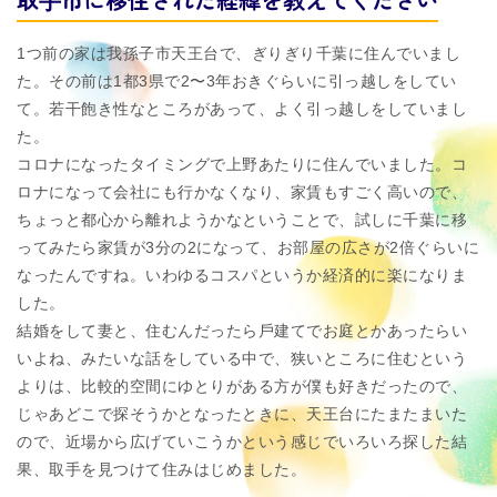
1つ前の家は我孫子市天王台で、ぎりぎり千葉に住んでいまし
た。その前は1都3県で2〜3年おきぐらいに引っ越しをしてい
て。若⼲飽き性なところがあって、よく引っ越しをしていまし
た。
コロナになったタイミングで上野あたりに住んでいました。コ
ロナになって会社にも⾏かなくなり、家賃もすごく⾼いので、
ちょっと都心から離れようかなということで、試しに千葉に移
ってみたら家賃が3分の2になって、お部屋の広さが2倍ぐらいに
なったんですね。いわゆるコスパというか経済的に楽になりま
した。
結婚をして妻と、住むんだったら⼾建てでお庭とかあったらい
いよね、みたいな話をしている中で、狭いところに住むという
よりは、⽐較的空間にゆとりがある⽅が僕も好きだったので、
じゃあどこで探そうかとなったときに、天王台にたまたまいた
ので、近場から広げていこうかという感じでいろいろ探した結
果、取⼿を⾒つけて住みはじめました。