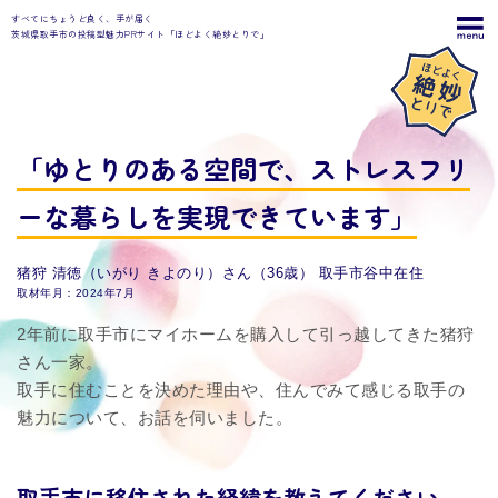
すべてにちょうど良く、手が届く
茨城県取手市の投稿型魅力PRサイト「ほどよく絶妙とりで」
「ゆとりのある空間で、
ストレスフリ
ーな暮らしを実現できています」
猪狩 清徳（いがり きよのり）さん（36歳） 取手市谷中在住
取材年月：2024年7月
2年前に取手市にマイホームを購入して引っ越してきた猪狩
さん一家。
取手に住むことを決めた理由や、住んでみて感じる取手の
魅力について、お話を伺いました。
取⼿市に移住された
経緯を教えてください