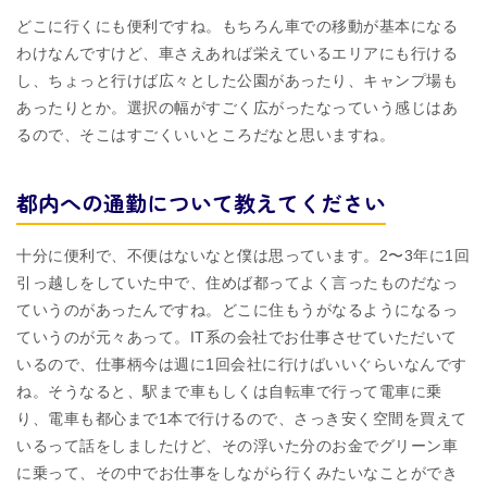
どこに行くにも便利ですね。もちろん⾞での移動が基本になる
わけなんですけど、⾞さえあれば栄えているエリアにも⾏ける
し、ちょっと⾏けば広々とした公園があったり、キャンプ場も
あったりとか。選択の幅がすごく広がったなっていう感じはあ
るので、そこはすごくいいところだなと思いますね。
都内への通勤について教えてください
⼗分に便利で、不便はないなと僕は思っています。2〜3年に1回
引っ越しをしていた中で、住めば都ってよく⾔ったものだなっ
ていうのがあったんですね。どこに住もうがなるようになるっ
ていうのが元々あって。IT系の会社でお仕事させていただいて
いるので、仕事柄今は週に1回会社に⾏けばいいぐらいなんです
ね。そうなると、駅まで⾞もしくは⾃転⾞で⾏って電⾞に乗
り、電⾞も都心まで1本で⾏けるので、さっき安く空間を買えて
いるって話をしましたけど、その浮いた分のお金でグリーン⾞
に乗って、その中でお仕事をしながら⾏くみたいなことができ