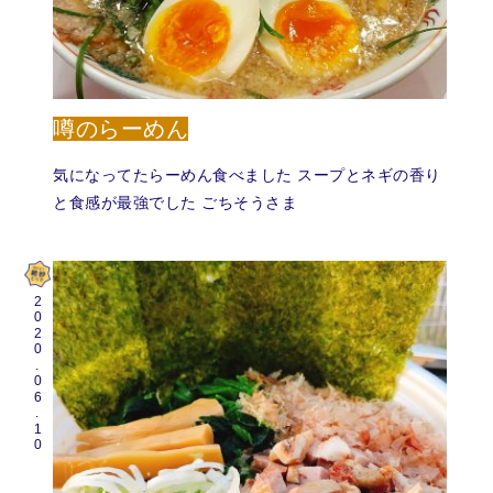
噂のらーめん
気になってたらーめん食べました スープとネギの香り
と食感が最強でした ごちそうさま
2020.06.10