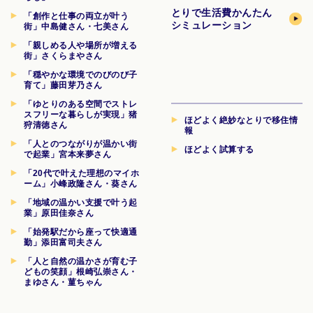
とりで生活費
かんたん
「創作と仕事の両立が叶う
シミュレーション
街」中島健さん・七美さん
「親しめる人や場所が増える
街」さくらまやさん
「穏やかな環境でのびのび子
育て」藤田芽乃さん
「ゆとりのある空間でストレ
スフリーな暮らしが実現」猪
ほどよく絶妙なとりで移住情
狩清徳さん
報
「人とのつながりが温かい街
ほどよく試算する
で起業」宮本来夢さん
「20代で叶えた理想のマイホ
ーム」小峰政隆さん・葵さん
「地域の温かい支援で叶う起
業」原田佳奈さん
「始発駅だから座って快適通
勤」添田富司夫さん
「人と自然の温かさが育む子
どもの笑顔」根崎弘崇さん・
まゆさん・菫ちゃん