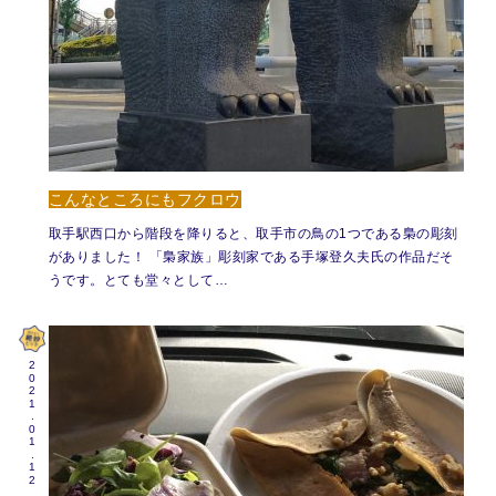
こんなところにもフクロウ
取手駅西口から階段を降りると、取手市の鳥の1つである梟の彫刻
がありました！ 「梟家族」彫刻家である手塚登久夫氏の作品だそ
うです。とても堂々として…
2021.01.12