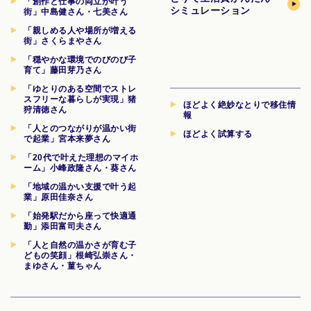
「創作と仕事の両立が叶う
シミュレーション
街」中島健さん・七美さん
「親しめる人や場所が増える
街」さくらまやさん
「穏やかな環境でのびのび子
育て」藤田芽乃さん
「ゆとりのある空間でストレ
スフリーな暮らしが実現」猪
ほどよく絶妙なとりで移住情
狩清徳さん
報
「人とのつながりが温かい街
ほどよく試算する
で起業」宮本来夢さん
「20代で叶えた理想のマイホ
ーム」小峰政隆さん・葵さん
「地域の温かい支援で叶う起
業」原田佳奈さん
「始発駅だから座って快適通
勤」添田富司夫さん
「人と自然の温かさが育む子
どもの笑顔」根崎弘崇さん・
まゆさん・菫ちゃん