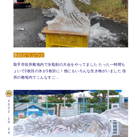
氷のどうぶつと
取手市役所敷地内で氷彫刻の大会をやってました たった一時間ち
ょいで2枚目の氷が1枚目に！他にもいろんな生き物がいました 役
所の敷地内でこんなすご…
2022.10.24