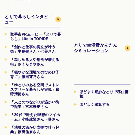
とりで暮らしインタビ
ュー
取手市PRムービー「とりで暮
らし」Life in TORIDE
とりで生活費
かんたん
「創作と仕事の両立が叶う
シミュレーション
街」中島健さん・七美さん
「親しめる人や場所が増える
街」さくらまやさん
「穏やかな環境でのびのび子
育て」藤田芽乃さん
「ゆとりのある空間でストレ
スフリーな暮らしが実現」猪
ほどよく絶妙なとりで移住情
狩清徳さん
報
「人とのつながりが温かい街
ほどよく試算する
で起業」宮本来夢さん
「20代で叶えた理想のマイホ
ーム」小峰政隆さん・葵さん
「地域の温かい支援で叶う起
業」原田佳奈さん