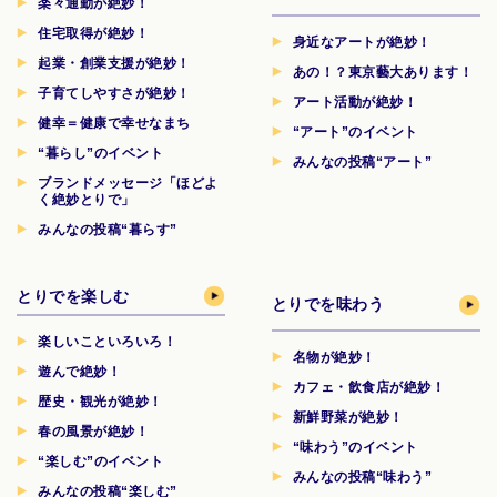
楽々通勤が絶妙！
住宅取得が絶妙！
身近なアートが絶妙！
起業・創業支援が絶妙！
あの！？東京藝大あります！
子育てしやすさが絶妙！
アート活動が絶妙！
健幸＝健康で幸せなまち
“アート”のイベント
“暮らし”のイベント
みんなの投稿“アート”
ブランドメッセージ「ほどよ
く絶妙とりで」
みんなの投稿“暮らす”
とりでを楽しむ
とりでを味わう
楽しいこといろいろ！
名物が絶妙！
遊んで絶妙！
カフェ・飲食店が絶妙！
歴史・観光が絶妙！
新鮮野菜が絶妙！
春の風景が絶妙！
“味わう”のイベント
“楽しむ”のイベント
みんなの投稿“味わう”
みんなの投稿“楽しむ”