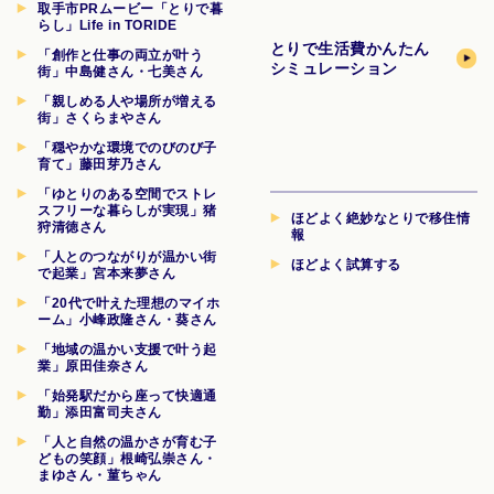
取手市PRムービー「とりで暮
らし」Life in TORIDE
とりで生活費
かんたん
「創作と仕事の両立が叶う
シミュレーション
街」中島健さん・七美さん
「親しめる人や場所が増える
街」さくらまやさん
「穏やかな環境でのびのび子
育て」藤田芽乃さん
「ゆとりのある空間でストレ
スフリーな暮らしが実現」猪
ほどよく絶妙なとりで移住情
狩清徳さん
報
「人とのつながりが温かい街
ほどよく試算する
で起業」宮本来夢さん
「20代で叶えた理想のマイホ
ーム」小峰政隆さん・葵さん
「地域の温かい支援で叶う起
業」原田佳奈さん
「始発駅だから座って快適通
勤」添田富司夫さん
「人と自然の温かさが育む子
どもの笑顔」根崎弘崇さん・
まゆさん・菫ちゃん