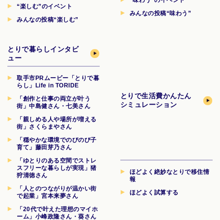
“楽しむ”のイベント
みんなの投稿“味わう”
みんなの投稿“楽しむ”
とりで暮らしインタビ
ュー
取手市PRムービー「とりで暮
らし」Life in TORIDE
とりで生活費
かんたん
「創作と仕事の両立が叶う
シミュレーション
街」中島健さん・七美さん
「親しめる人や場所が増える
街」さくらまやさん
「穏やかな環境でのびのび子
育て」藤田芽乃さん
「ゆとりのある空間でストレ
スフリーな暮らしが実現」猪
ほどよく絶妙なとりで移住情
狩清徳さん
報
「人とのつながりが温かい街
ほどよく試算する
で起業」宮本来夢さん
「20代で叶えた理想のマイホ
ーム」小峰政隆さん・葵さん