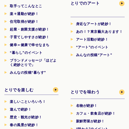
とりでのアート
取手ってこんなとこ
楽々通勤が絶妙！
住宅取得が絶妙！
身近なアートが絶妙！
起業・創業支援が絶妙！
あの！？東京藝大あります！
子育てしやすさが絶妙！
アート活動が絶妙！
健幸＝健康で幸せなまち
“アート”のイベント
“暮らし”のイベント
みんなの投稿“アート”
ブランドメッセージ「ほどよ
く絶妙とりで」
みんなの投稿“暮らす”
とりでを楽しむ
とりでを味わう
楽しいこといろいろ！
名物が絶妙！
遊んで絶妙！
カフェ・飲食店が絶妙！
歴史・観光が絶妙！
新鮮野菜が絶妙！
春の風景が絶妙！
“味わう”のイベント