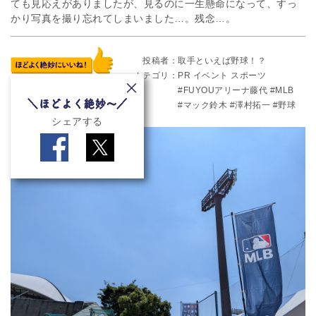
ても見応えがありましたが、見るのに一生懸命になって、すっ
かり写真を撮り忘れてしまいました…。残念…。
投稿者
取手といえば野球！？
カテゴリ
PR
イベント
スポーツ
FUYOUアリーナ藤代
MLB
マック鈴木
澤村拓一
野球
シェアする