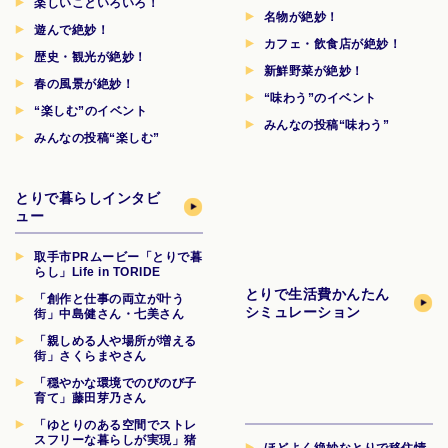
楽しいこといろいろ！
名物が絶妙！
遊んで絶妙！
カフェ・飲食店が絶妙！
歴史・観光が絶妙！
新鮮野菜が絶妙！
春の風景が絶妙！
“味わう”のイベント
“楽しむ”のイベント
みんなの投稿“味わう”
みんなの投稿“楽しむ”
とりで暮らしインタビ
ュー
取手市PRムービー「とりで暮
らし」Life in TORIDE
とりで生活費
かんたん
「創作と仕事の両立が叶う
シミュレーション
街」中島健さん・七美さん
「親しめる人や場所が増える
街」さくらまやさん
「穏やかな環境でのびのび子
育て」藤田芽乃さん
「ゆとりのある空間でストレ
スフリーな暮らしが実現」猪
ほどよく絶妙なとりで移住情