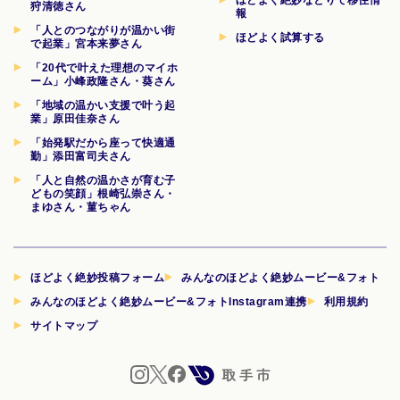
狩清徳さん
報
「人とのつながりが温かい街
ほどよく試算する
で起業」宮本来夢さん
「20代で叶えた理想のマイホ
ーム」小峰政隆さん・葵さん
「地域の温かい支援で叶う起
業」原田佳奈さん
「始発駅だから座って快適通
勤」添田富司夫さん
「人と自然の温かさが育む子
どもの笑顔」根崎弘崇さん・
まゆさん・菫ちゃん
ほどよく絶妙投稿フォーム
みんなのほどよく絶妙ムービー&フォト
みんなのほどよく絶妙ムービー&フォトInstagram連携
利用規約
サイトマップ