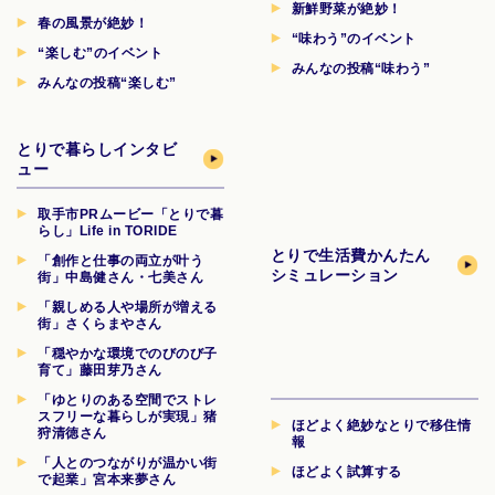
新鮮野菜が絶妙！
春の風景が絶妙！
“味わう”のイベント
“楽しむ”のイベント
みんなの投稿“味わう”
みんなの投稿“楽しむ”
とりで暮らしインタビ
ュー
取手市PRムービー「とりで暮
らし」Life in TORIDE
とりで生活費
かんたん
「創作と仕事の両立が叶う
シミュレーション
街」中島健さん・七美さん
「親しめる人や場所が増える
街」さくらまやさん
「穏やかな環境でのびのび子
育て」藤田芽乃さん
「ゆとりのある空間でストレ
スフリーな暮らしが実現」猪
ほどよく絶妙なとりで移住情
狩清徳さん
報
「人とのつながりが温かい街
ほどよく試算する
で起業」宮本来夢さん