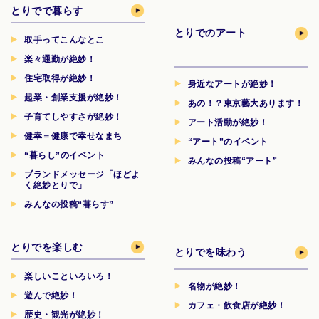
とりでで暮らす
とりでのアート
取手ってこんなとこ
楽々通勤が絶妙！
住宅取得が絶妙！
身近なアートが絶妙！
起業・創業支援が絶妙！
あの！？東京藝大あります！
子育てしやすさが絶妙！
アート活動が絶妙！
健幸＝健康で幸せなまち
“アート”のイベント
“暮らし”のイベント
みんなの投稿“アート”
ブランドメッセージ「ほどよ
く絶妙とりで」
みんなの投稿“暮らす”
とりでを楽しむ
とりでを味わう
楽しいこといろいろ！
名物が絶妙！
遊んで絶妙！
カフェ・飲食店が絶妙！
歴史・観光が絶妙！