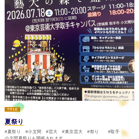
TITLE
夏祭り
#夏祭り #小文間 #芸大 #東京芸大 #祭り #取手
小文間夏祭りも開催されます