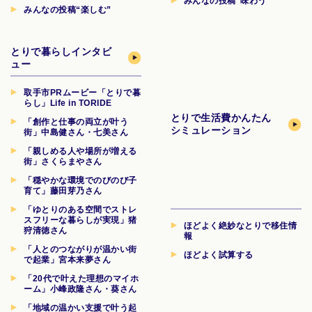
みんなの投稿“味わう”
みんなの投稿“楽しむ”
とりで暮らしインタビ
ュー
取手市PRムービー「とりで暮
らし」Life in TORIDE
とりで生活費
かんたん
「創作と仕事の両立が叶う
シミュレーション
街」中島健さん・七美さん
「親しめる人や場所が増える
街」さくらまやさん
「穏やかな環境でのびのび子
育て」藤田芽乃さん
「ゆとりのある空間でストレ
スフリーな暮らしが実現」猪
ほどよく絶妙なとりで移住情
狩清徳さん
報
「人とのつながりが温かい街
ほどよく試算する
で起業」宮本来夢さん
「20代で叶えた理想のマイホ
ーム」小峰政隆さん・葵さん
「地域の温かい支援で叶う起