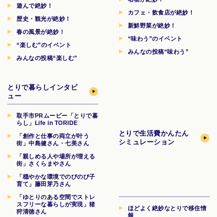
遊んで絶妙！
カフェ・飲食店が絶妙！
歴史・観光が絶妙！
新鮮野菜が絶妙！
春の風景が絶妙！
“味わう”のイベント
“楽しむ”のイベント
みんなの投稿“味わう”
みんなの投稿“楽しむ”
とりで暮らしインタビ
ュー
取手市PRムービー「とりで暮
らし」Life in TORIDE
とりで生活費
かんたん
「創作と仕事の両立が叶う
シミュレーション
街」中島健さん・七美さん
「親しめる人や場所が増える
街」さくらまやさん
「穏やかな環境でのびのび子
育て」藤田芽乃さん
「ゆとりのある空間でストレ
スフリーな暮らしが実現」猪
ほどよく絶妙なとりで移住情
狩清徳さん
報