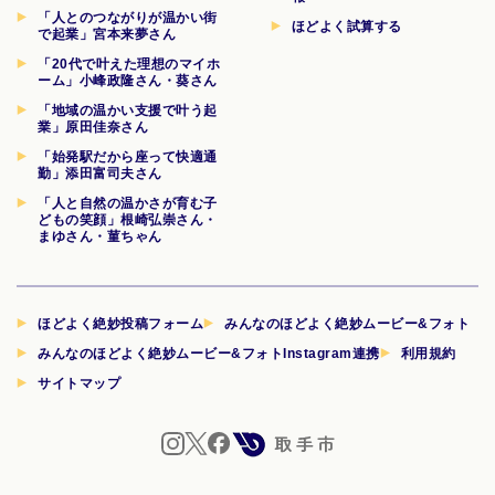
「人とのつながりが温かい街
ほどよく試算する
で起業」宮本来夢さん
「20代で叶えた理想のマイホ
ーム」小峰政隆さん・葵さん
「地域の温かい支援で叶う起
業」原田佳奈さん
「始発駅だから座って快適通
勤」添田富司夫さん
「人と自然の温かさが育む子
どもの笑顔」根崎弘崇さん・
まゆさん・菫ちゃん
ほどよく絶妙投稿フォーム
みんなのほどよく絶妙ムービー&フォト
みんなのほどよく絶妙ムービー&フォトInstagram連携
利用規約
サイトマップ