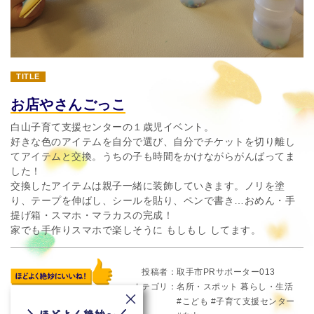
TITLE
お店やさんごっこ
白山子育て支援センターの１歳児イベント。
好きな色のアイテムを自分で選び、自分でチケットを切り離し
てアイテムと交換。うちの子も時間をかけながらがんばってま
した！
交換したアイテムは親子一緒に装飾していきます。ノリを塗
り、テープを伸ばし、シールを貼り、ペンで書き…おめん・手
提げ箱・スマホ・マラカスの完成！
家でも手作りスマホで楽しそうに もしもし してます。
投稿者
取手市PRサポーター013
カテゴリ
名所・スポット
暮らし・生活
こども
子育て支援センター