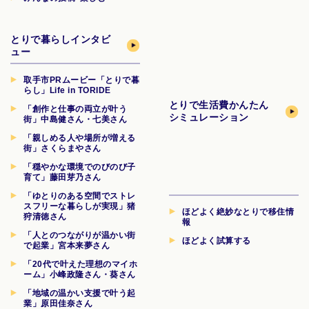
とりで暮らしインタビ
ュー
取手市PRムービー「とりで暮
らし」Life in TORIDE
とりで生活費
かんたん
「創作と仕事の両立が叶う
シミュレーション
街」中島健さん・七美さん
「親しめる人や場所が増える
街」さくらまやさん
「穏やかな環境でのびのび子
育て」藤田芽乃さん
「ゆとりのある空間でストレ
スフリーな暮らしが実現」猪
ほどよく絶妙なとりで移住情
狩清徳さん
報
「人とのつながりが温かい街
ほどよく試算する
で起業」宮本来夢さん
「20代で叶えた理想のマイホ
ーム」小峰政隆さん・葵さん
「地域の温かい支援で叶う起
業」原田佳奈さん