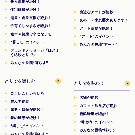
楽々通勤が絶妙！
住宅取得が絶妙！
身近なアートが絶妙！
起業・創業支援が絶妙！
あの！？東京藝大あります！
子育てしやすさが絶妙！
アート活動が絶妙！
健幸＝健康で幸せなまち
“アート”のイベント
“暮らし”のイベント
みんなの投稿“アート”
ブランドメッセージ「ほどよ
く絶妙とりで」
みんなの投稿“暮らす”
とりでを楽しむ
とりでを味わう
楽しいこといろいろ！
名物が絶妙！
遊んで絶妙！
カフェ・飲食店が絶妙！
歴史・観光が絶妙！
新鮮野菜が絶妙！
春の風景が絶妙！
“味わう”のイベント
“楽しむ”のイベント
みんなの投稿“味わう”
みんなの投稿“楽しむ”