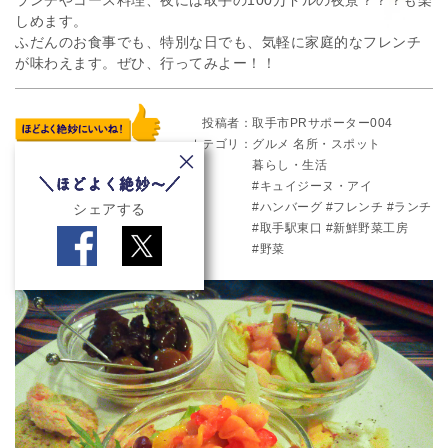
しめます。
ふだんのお食事でも、特別な日でも、気軽に家庭的なフレンチ
が味わえます。ぜひ、行ってみよー！！
投稿者
取手市PRサポーター004
カテゴリ
グルメ
名所・スポット
暮らし・生活
キュイジーヌ・アイ
ハンバーグ
フレンチ
ランチ
シェアする
取手駅東口
新鮮野菜工房
野菜