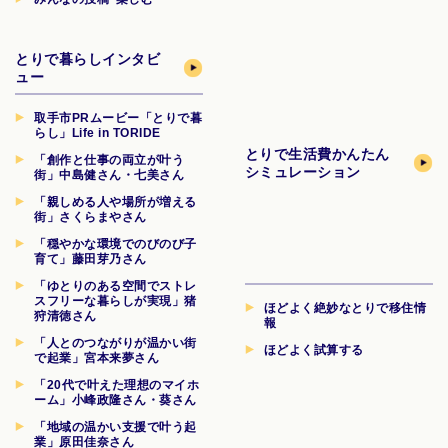
とりで暮らしインタビ
ュー
取手市PRムービー「とりで暮
らし」Life in TORIDE
とりで生活費
かんたん
「創作と仕事の両立が叶う
シミュレーション
街」中島健さん・七美さん
「親しめる人や場所が増える
街」さくらまやさん
「穏やかな環境でのびのび子
育て」藤田芽乃さん
「ゆとりのある空間でストレ
スフリーな暮らしが実現」猪
ほどよく絶妙なとりで移住情
狩清徳さん
報
「人とのつながりが温かい街
ほどよく試算する
で起業」宮本来夢さん
「20代で叶えた理想のマイホ
ーム」小峰政隆さん・葵さん
「地域の温かい支援で叶う起
業」原田佳奈さん