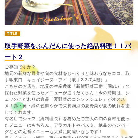
TITLE
取手野菜をふんだんに使った絶品料理！！パ
ート２
ご存知ですか？
地元の新鮮な野菜や旬の食材をじっくりと味わうならココ、取
手駅東口「キュイジーヌ・アイ（取手2-3-7,4階）」
こちらのお店も、地元の生産農家「新鮮野菜工房（岡51）」で
採れた野菜を使ったメニューが盛りだくさん！今の時期は、シ
ェフのこだわりの逸品「夏野菜のコンソメジュレ」がオスス
メ！赤・黄・緑の色鮮やかで栄養満点の夏野菜が夏の疲れを癒
してくれます。
有名店でシェフ（総料理長）を務めたご主人の旬の食材を使っ
たメニューはもちろん、アラカルトやパスタ、絶品のハンバー
グなどの定番メニューも大満足間違いなしです！
ランチやコース料理、夜には取手の100万ドルの夜景？？？も楽