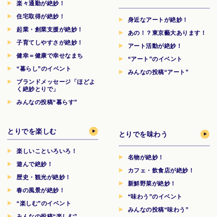
楽々通勤が絶妙！
住宅取得が絶妙！
身近なアートが絶妙！
起業・創業支援が絶妙！
あの！？東京藝大あります！
子育てしやすさが絶妙！
アート活動が絶妙！
健幸＝健康で幸せなまち
“アート”のイベント
“暮らし”のイベント
みんなの投稿“アート”
ブランドメッセージ「ほどよ
く絶妙とりで」
みんなの投稿“暮らす”
とりでを楽しむ
とりでを味わう
楽しいこといろいろ！
名物が絶妙！
遊んで絶妙！
カフェ・飲食店が絶妙！
歴史・観光が絶妙！
新鮮野菜が絶妙！
春の風景が絶妙！
“味わう”のイベント
“楽しむ”のイベント
みんなの投稿“味わう”
みんなの投稿“楽しむ”