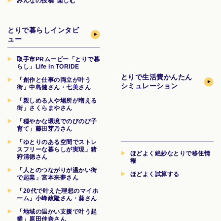
みんなの投稿“楽しむ”
とりで暮らしインタビ
ュー
取手市PRムービー「とりで暮
らし」Life in TORIDE
とりで生活費
かんたん
「創作と仕事の両立が叶う
シミュレーション
街」中島健さん・七美さん
「親しめる人や場所が増える
街」さくらまやさん
「穏やかな環境でのびのび子
育て」藤田芽乃さん
「ゆとりのある空間でストレ
スフリーな暮らしが実現」猪
ほどよく絶妙なとりで移住情
狩清徳さん
報
「人とのつながりが温かい街
ほどよく試算する
で起業」宮本来夢さん
「20代で叶えた理想のマイホ
ーム」小峰政隆さん・葵さん
「地域の温かい支援で叶う起
業」原田佳奈さん