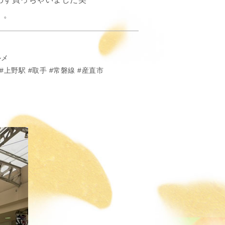
。。
ルメ
上野駅
取手
常磐線
産直市