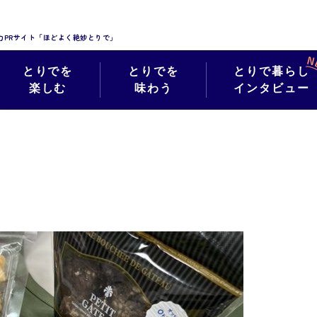
力PRサイト「ほどよく絶妙とりで」
とりでを
とりでを
とりで暮らし
楽しむ
味わう
インタビュー
絶妙フォト