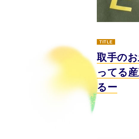
TITLE
取手のお
ってる産
るー