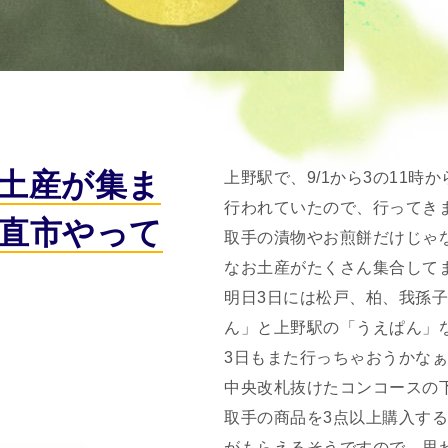
土産が集ま
上野駅で、9/1から3の11時
行われていたので、行ってき
直市やって
取手の漬物やお煎餅だけじゃ
なお土産がたくさん集合して
明日3日には松戸、柏、我孫
ん」と上野駅の「うえぱん」
3日もまた行っちゃおうかな
中央改札抜けたコンコースの
取手の商品を3点以上購入する
がもらえるそうですので、思