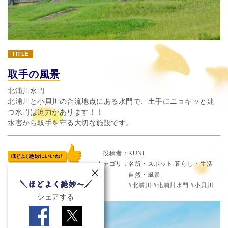
TITLE
取手の風景
北浦川水門
北浦川と小貝川の合流地点にある水門で、土手にニョキッと建
つ水門は迫力があります！！
水害から取手を守る大切な施設です。
投稿者
KUNI
カテゴリ
名所・スポット
暮らし・生活
自然・風景
北浦川
北浦川水門
小貝川
シェアする