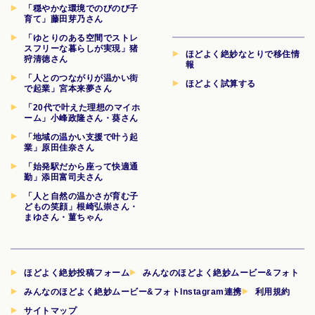
「穏やかな環境でのびのび子
育て」藤田芽乃さん
「ゆとりのある空間でストレ
スフリーな暮らしが実現」猪
ほどよく絶妙なとりで移住情
狩清徳さん
報
「人とのつながりが温かい街
ほどよく試算する
で起業」宮本来夢さん
「20代で叶えた理想のマイホ
ーム」小峰政隆さん・葵さん
「地域の温かい支援で叶う起
業」原田佳奈さん
「始発駅だから座って快適通
勤」添田富司夫さん
「人と自然の温かさが育む子
どもの笑顔」根崎弘崇さん・
まゆさん・菫ちゃん
ほどよく絶妙投稿フォーム
みんなのほどよく絶妙ムービー&フォト
みんなのほどよく絶妙ムービー&フォトInstagram連携
利用規約
サイトマップ