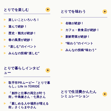
とりでを楽しむ
とりでを味わう
楽しいこといろいろ！
名物が絶妙！
遊んで絶妙！
カフェ・飲食店が絶妙！
歴史・観光が絶妙！
新鮮野菜が絶妙！
春の風景が絶妙！
“味わう”のイベント
“楽しむ”のイベント
みんなの投稿“味わう”
みんなの投稿“楽しむ”
とりで暮らしインタビ
ュー
取手市PRムービー「とりで暮
らし」Life in TORIDE
とりで生活費
かんたん
「創作と仕事の両立が叶う
シミュレーション
街」中島健さん・七美さん
「親しめる人や場所が増える
街」さくらまやさん