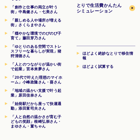
とりで生活費
かんたん
「創作と仕事の両立が叶う
シミュレーション
街」中島健さん・七美さん
「親しめる人や場所が増える
街」さくらまやさん
「穏やかな環境でのびのび子
育て」藤田芽乃さん
「ゆとりのある空間でストレ
スフリーな暮らしが実現」猪
ほどよく絶妙なとりで移住情
狩清徳さん
報
「人とのつながりが温かい街
ほどよく試算する
で起業」宮本来夢さん
「20代で叶えた理想のマイホ
ーム」小峰政隆さん・葵さん
「地域の温かい支援で叶う起
業」原田佳奈さん
「始発駅だから座って快適通
勤」添田富司夫さん
「人と自然の温かさが育む子
どもの笑顔」根崎弘崇さん・
まゆさん・菫ちゃん