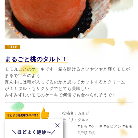
TITLE
まるごと桃のタルト！
モモ丸ごとのケーキです！箱を開けるとツヤツヤと輝くモモが
まるで宝石のよう
真ん中には種が入ってるのかと思ってカットするとクリーム
が！！タルトもサクサクでとても美味しい
みずみずしいモモのケーキで何個でも食べられそうです
投稿者
カルビ
カテゴリ
グルメ
もも
ケーキ
セビアン
モモ
戸頭
桃