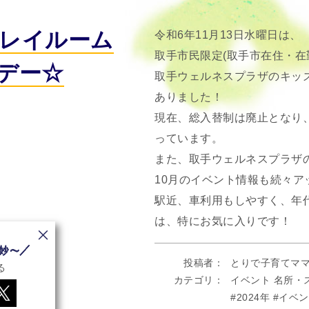
レイルーム
令和6年11月13日水曜日は、
取手市民限定(取手市在住・在
デー☆
取手ウェルネスプラザのキッ
ありました！
現在、総入替制は廃止となり
っています。
また、取手ウェルネスプラザ
10月のイベント情報も続々ア
駅近、車利用もしやすく、年
は、特にお気に入りです！
投稿者
とりで子育てマ
る
カテゴリ
イベント
名所・
2024年
イベン