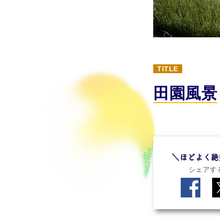
TITLE
田園風景
シェアす