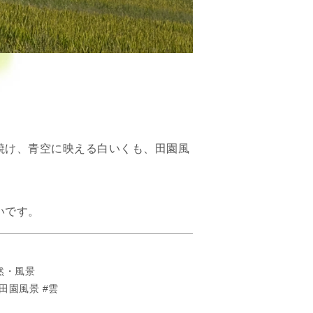
焼け、青空に映える白いくも、田園風
いです。
然・風景
田園風景
雲