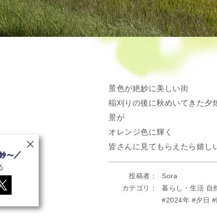
景色が絶妙に美しい街
稲刈りの後に秋めいてきた夕
景が
オレンジ色に輝く
皆さんに見てもらえたら嬉し
る
投稿者
Sora
カテゴリ
暮らし・生活
自
2024年
夕日