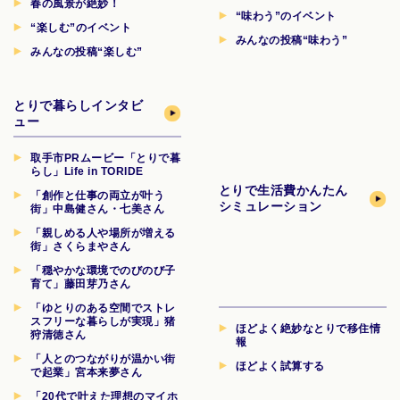
春の風景が絶妙！
“味わう”のイベント
“楽しむ”のイベント
みんなの投稿“味わう”
みんなの投稿“楽しむ”
とりで暮らしインタビ
ュー
取手市PRムービー「とりで暮
らし」Life in TORIDE
とりで生活費
かんたん
「創作と仕事の両立が叶う
シミュレーション
街」中島健さん・七美さん
「親しめる人や場所が増える
街」さくらまやさん
「穏やかな環境でのびのび子
育て」藤田芽乃さん
「ゆとりのある空間でストレ
スフリーな暮らしが実現」猪
ほどよく絶妙なとりで移住情
狩清徳さん
報
「人とのつながりが温かい街
ほどよく試算する
で起業」宮本来夢さん
「20代で叶えた理想のマイホ