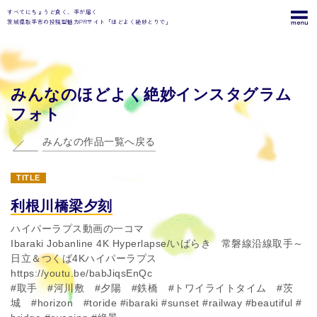
すべてにちょうど良く、手が届く
茨城県取手市の投稿型魅力PRサイト「ほどよく絶妙とりで」
みんなのほどよく絶妙インスタグラム
フォト
みんなの作品一覧へ戻る
TITLE
利根川橋梁夕刻
ハイパーラプス動画の一コマ
Ibaraki Jobanline 4K Hyperlapse/いばらき 常磐線沿線取手～
日立＆つくば4Kハイパーラプス
https://youtu.be/babJiqsEnQc
#取手 #河川敷 #夕陽 #鉄橋 #トワイライトタイム #茨
城 #horizon #toride #ibaraki #sunset #railway #beautiful #