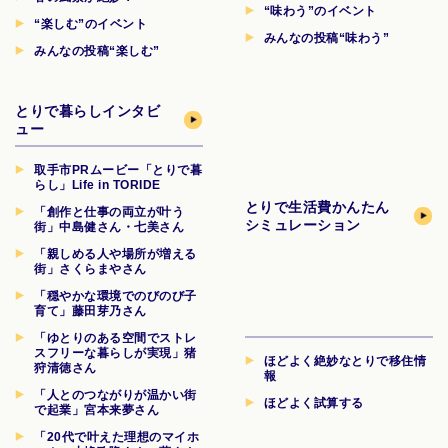
“味わう”のイベント
“楽しむ”のイベント
みんなの投稿“味わう”
みんなの投稿“楽しむ”
とりで暮らしインタビ
ュー
取手市PRムービー「とりで暮
らし」Life in TORIDE
とりで生活費
かんたん
「創作と仕事の両立が叶う
シミュレーション
街」中島健さん・七美さん
「親しめる人や場所が増える
街」さくらまやさん
「穏やかな環境でのびのび子
育て」藤田芽乃さん
「ゆとりのある空間でストレ
スフリーな暮らしが実現」猪
ほどよく絶妙なとりで移住情
狩清徳さん
報
「人とのつながりが温かい街
ほどよく試算する
で起業」宮本来夢さん
「20代で叶えた理想のマイホ