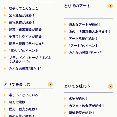
とりでのアート
取手ってこんなとこ
楽々通勤が絶妙！
住宅取得が絶妙！
身近なアートが絶妙！
起業・創業支援が絶妙！
あの！？東京藝大あります！
子育てしやすさが絶妙！
アート活動が絶妙！
健幸＝健康で幸せなまち
“アート”のイベント
“暮らし”のイベント
みんなの投稿“アート”
ブランドメッセージ「ほどよ
く絶妙とりで」
みんなの投稿“暮らす”
とりでを楽しむ
とりでを味わう
楽しいこといろいろ！
名物が絶妙！
遊んで絶妙！
カフェ・飲食店が絶妙！
歴史・観光が絶妙！
新鮮野菜が絶妙！
春の風景が絶妙！