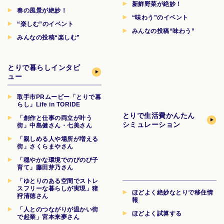
新鮮野菜が絶妙！
春の風景が絶妙！
“味わう”のイベント
“楽しむ”のイベント
みんなの投稿“味わう”
みんなの投稿“楽しむ”
とりで暮らしインタビ
ュー
取手市PRムービー「とりで暮
らし」Life in TORIDE
とりで生活費
かんたん
「創作と仕事の両立が叶う
シミュレーション
街」中島健さん・七美さん
「親しめる人や場所が増える
街」さくらまやさん
「穏やかな環境でのびのび子
育て」藤田芽乃さん
「ゆとりのある空間でストレ
スフリーな暮らしが実現」猪
ほどよく絶妙なとりで移住情
狩清徳さん
報
「人とのつながりが温かい街
ほどよく試算する
で起業」宮本来夢さん