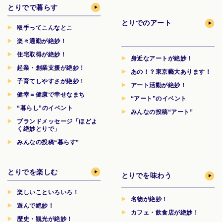
とりでで暮らす
とりでのアート
取手ってこんなとこ
楽々通勤が絶妙！
住宅取得が絶妙！
身近なアートが絶妙！
起業・創業支援が絶妙！
あの！？東京藝大あります！
子育てしやすさが絶妙！
アート活動が絶妙！
健幸＝健康で幸せなまち
“アート”のイベント
“暮らし”のイベント
みんなの投稿“アート”
ブランドメッセージ「ほどよ
く絶妙とりで」
みんなの投稿“暮らす”
とりでを楽しむ
とりでを味わう
楽しいこといろいろ！
名物が絶妙！
遊んで絶妙！
カフェ・飲食店が絶妙！
歴史・観光が絶妙！