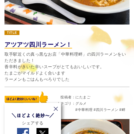
TITLE
アツアツ四川ラーメン！
取手駅近くの真っ黒なお店「中華料理畔」の四川ラーメンをい
ただきました！
香辛料がきいた辛いスープがとてもおいしいです。
たまごがマイルドよく合います
ラーメンもごはんもぺろりでした
投稿者
にたまご
カテゴリ
グルメ
中華料理
四川ラーメン
畔
シェアする