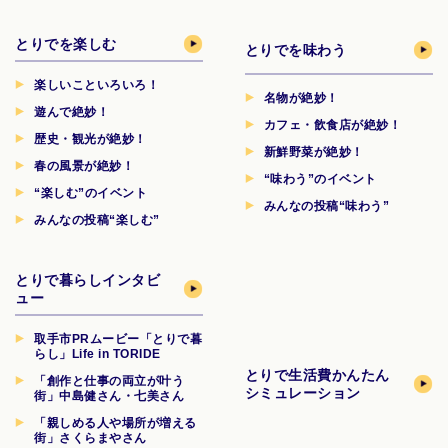
とりでを楽しむ
とりでを味わう
楽しいこといろいろ！
名物が絶妙！
遊んで絶妙！
カフェ・飲食店が絶妙！
歴史・観光が絶妙！
新鮮野菜が絶妙！
春の風景が絶妙！
“味わう”のイベント
“楽しむ”のイベント
みんなの投稿“味わう”
みんなの投稿“楽しむ”
とりで暮らしインタビ
ュー
取手市PRムービー「とりで暮
らし」Life in TORIDE
とりで生活費
かんたん
「創作と仕事の両立が叶う
シミュレーション
街」中島健さん・七美さん
「親しめる人や場所が増える
街」さくらまやさん