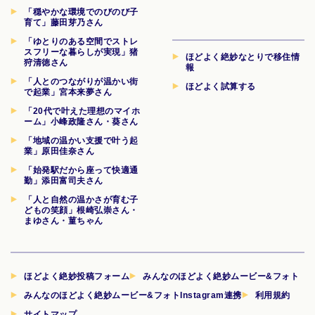
「穏やかな環境でのびのび子
育て」藤田芽乃さん
「ゆとりのある空間でストレ
スフリーな暮らしが実現」猪
ほどよく絶妙なとりで移住情
狩清徳さん
報
「人とのつながりが温かい街
ほどよく試算する
で起業」宮本来夢さん
「20代で叶えた理想のマイホ
ーム」小峰政隆さん・葵さん
「地域の温かい支援で叶う起
業」原田佳奈さん
「始発駅だから座って快適通
勤」添田富司夫さん
「人と自然の温かさが育む子
どもの笑顔」根崎弘崇さん・
まゆさん・菫ちゃん
ほどよく絶妙投稿フォーム
みんなのほどよく絶妙ムービー&フォト
みんなのほどよく絶妙ムービー&フォトInstagram連携
利用規約
サイトマップ