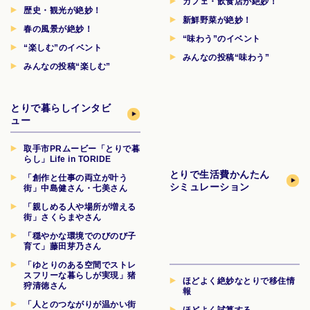
カフェ・飲食店が絶妙！
歴史・観光が絶妙！
新鮮野菜が絶妙！
春の風景が絶妙！
“味わう”のイベント
“楽しむ”のイベント
みんなの投稿“味わう”
みんなの投稿“楽しむ”
とりで暮らしインタビ
ュー
取手市PRムービー「とりで暮
らし」Life in TORIDE
とりで生活費
かんたん
「創作と仕事の両立が叶う
シミュレーション
街」中島健さん・七美さん
「親しめる人や場所が増える
街」さくらまやさん
「穏やかな環境でのびのび子
育て」藤田芽乃さん
「ゆとりのある空間でストレ
スフリーな暮らしが実現」猪
ほどよく絶妙なとりで移住情
狩清徳さん
報
「人とのつながりが温かい街
ほどよく試算する