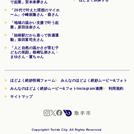
で起業」宮本来夢さん
「20代で叶えた理想のマイホ
ーム」小峰政隆さん・葵さん
「地域の温かい支援で叶う起
業」原田佳奈さん
「始発駅だから座って快適通
勤」添田富司夫さん
「人と自然の温かさが育む子
どもの笑顔」根崎弘崇さん・
まゆさん・菫ちゃん
ほどよく絶妙投稿フォーム
みんなのほどよく絶妙ムービー&フォト
みんなのほどよく絶妙ムービー&フォトInstagram連携
利用規約
サイトマップ
Copyright© Toride City. All Rights Reserved.