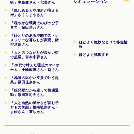
シミュレーション
街」中島健さん・七美さん
「親しめる人や場所が増える
街」さくらまやさん
「穏やかな環境でのびのび子
育て」藤田芽乃さん
「ゆとりのある空間でストレ
スフリーな暮らしが実現」猪
ほどよく絶妙なとりで移住情
狩清徳さん
報
「人とのつながりが温かい街
ほどよく試算する
で起業」宮本来夢さん
「20代で叶えた理想のマイホ
ーム」小峰政隆さん・葵さん
「地域の温かい支援で叶う起
業」原田佳奈さん
「始発駅だから座って快適通
勤」添田富司夫さん
「人と自然の温かさが育む子
どもの笑顔」根崎弘崇さん・
まゆさん・菫ちゃん