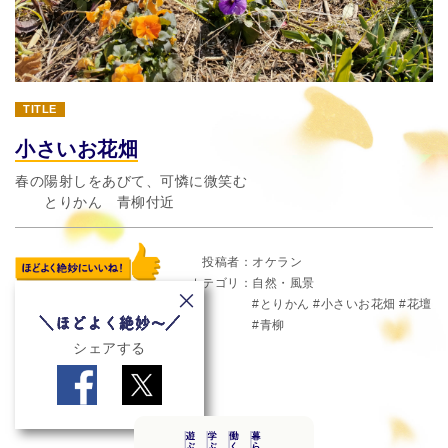
TITLE
小さいお花畑
春の陽射しをあびて、可憐に微笑む
とりかん 青柳付近
投稿者
オケラン
カテゴリ
自然・風景
とりかん
小さいお花畑
花壇
青柳
シェアする