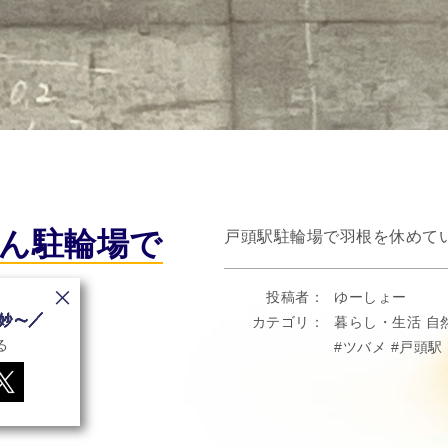
ん駐輪場で
戸頭駅駐輪場で羽根を休めて
投稿者
ゆーしょー
カテゴリ
暮らし・生活
自
る
ツバメ
戸頭駅