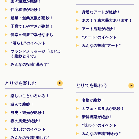
楽々通勤が絶妙！
住宅取得が絶妙！
身近なアートが絶妙！
起業・創業支援が絶妙！
あの！？東京藝大あります！
子育てしやすさが絶妙！
アート活動が絶妙！
健幸＝健康で幸せなまち
“アート”のイベント
“暮らし”のイベント
みんなの投稿“アート”
ブランドメッセージ「ほどよ
く絶妙とりで」
みんなの投稿“暮らす”
とりでを楽しむ
とりでを味わう
楽しいこといろいろ！
名物が絶妙！
遊んで絶妙！
カフェ・飲食店が絶妙！
歴史・観光が絶妙！
新鮮野菜が絶妙！
春の風景が絶妙！
“味わう”のイベント
“楽しむ”のイベント
みんなの投稿“味わう”
みんなの投稿“楽しむ”