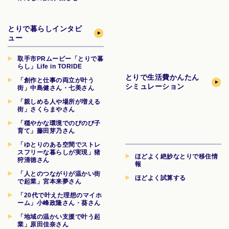
とりで暮らしインタビ
ュー
取手市PRムービー「とりで暮
らし」Life in TORIDE
とりで生活費
かんたん
「創作と仕事の両立が叶う
シミュレーション
街」中島健さん・七美さん
「親しめる人や場所が増える
街」さくらまやさん
「穏やかな環境でのびのび子
育て」藤田芽乃さん
「ゆとりのある空間でストレ
スフリーな暮らしが実現」猪
ほどよく絶妙なとりで移住情
狩清徳さん
報
「人とのつながりが温かい街
ほどよく試算する
で起業」宮本来夢さん
「20代で叶えた理想のマイホ
ーム」小峰政隆さん・葵さん
「地域の温かい支援で叶う起
業」原田佳奈さん