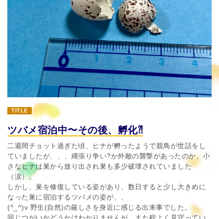
TITLE
ツバメ宿泊中〜その後、孵化⁈
二週間チョット過ぎた頃、ヒナが孵ったようで親鳥が世話をし
ていましたが、、、縄張り争い?か外敵の襲撃があったのか、小
さなヒナは巣から放り出され巣も多少破壊されていました
（涙）。
しかし、巣を修復している姿があり、数日すると少し大きめに
なった巣に宿泊するツバメの姿が、、
(^_^)v 野生(自然)の厳しさを身近に感じる出来事でした。
同じつがいかどうかはわかりませんが、また程よく見守ってい