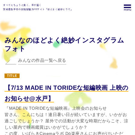
すべてにちょうど良く、手が届く
茨城県取手市の投稿型魅力PRサイト「ほどよく絶妙とりで」
みんなのほどよく絶妙インスタグラム
フォト
みんなの作品一覧へ戻る
TITLE
【7/13 MADE IN TORIDEな短編映画 上映の
お知らせ@水戸】
『MADE IN TORIDEな短編映画』上映会のお知らせ
皆さん、こんにちは！連日暑い日が続いていますが、いかがお
過ごしでしょうか？ 屋外での活動が大変な時期だからこそ、涼
しい屋内で映画鑑賞はいかがでしょうか？
この度、いばらきCinemaラボ Dō楽座さんにお声がけいただ