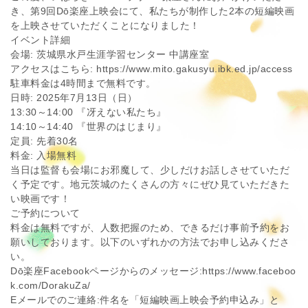
き、第9回Dō楽座上映会にて、私たちが制作した2本の短編映画
を上映させていただくことになりました！
イベント詳細
会場: 茨城県水戸生涯学習センター 中講座室
アクセスはこちら: https://www.mito.gakusyu.ibk.ed.jp/access
駐車料金は4時間まで無料です。
日時: 2025年7月13日（日）
13:30～14:00 『冴えない私たち』
14:10～14:40 『世界のはじまり』
定員: 先着30名
料金: 入場無料
当日は監督も会場にお邪魔して、少しだけお話しさせていただ
く予定です。地元茨城のたくさんの方々にぜひ見ていただきた
い映画です！
ご予約について
料金は無料ですが、人数把握のため、できるだけ事前予約をお
願いしております。以下のいずれかの方法でお申し込みくださ
い。
Dō楽座Facebookページからのメッセージ:https://www.faceboo
k.com/DorakuZa/
Eメールでのご連絡:件名を「短編映画上映会予約申込み」と