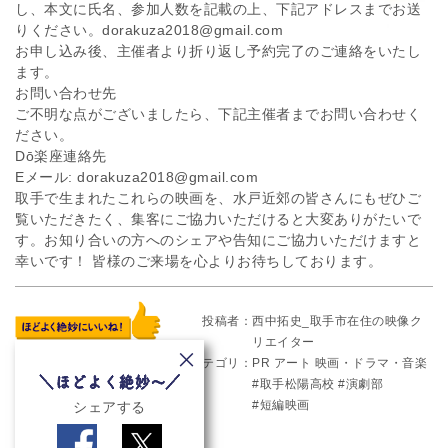
し、本文に氏名、参加人数を記載の上、下記アドレスまでお送
りください。dorakuza2018@gmail.com
お申し込み後、主催者より折り返し予約完了のご連絡をいたし
ます。
お問い合わせ先
ご不明な点がございましたら、下記主催者までお問い合わせく
ださい。
Dō楽座連絡先
Eメール: dorakuza2018@gmail.com
取手で生まれたこれらの映画を、水戸近郊の皆さんにもぜひご
覧いただきたく、集客にご協力いただけると大変ありがたいで
す。お知り合いの方へのシェアや告知にご協力いただけますと
幸いです！ 皆様のご来場を心よりお待ちしております。
投稿者
西中拓史_取手市在住の映像ク
リエイター
カテゴリ
PR
アート
映画・ドラマ・音楽
取手松陽高校
演劇部
短編映画
シェアする