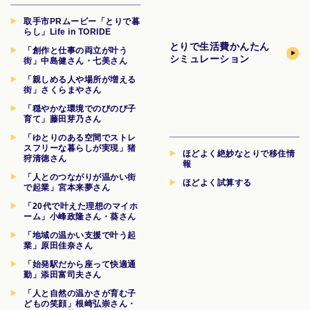
取手市PRムービー「とりで暮
らし」Life in TORIDE
とりで生活費
かんたん
「創作と仕事の両立が叶う
シミュレーション
街」中島健さん・七美さん
「親しめる人や場所が増える
街」さくらまやさん
「穏やかな環境でのびのび子
育て」藤田芽乃さん
「ゆとりのある空間でストレ
スフリーな暮らしが実現」猪
ほどよく絶妙なとりで移住情
狩清徳さん
報
「人とのつながりが温かい街
ほどよく試算する
で起業」宮本来夢さん
「20代で叶えた理想のマイホ
ーム」小峰政隆さん・葵さん
「地域の温かい支援で叶う起
業」原田佳奈さん
「始発駅だから座って快適通
勤」添田富司夫さん
「人と自然の温かさが育む子
どもの笑顔」根崎弘崇さん・