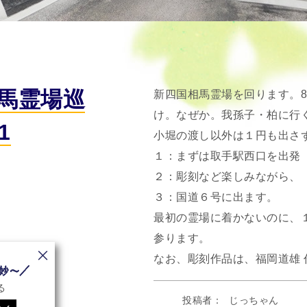
馬霊場巡
新四国相馬霊場を回ります。8
け。なぜか。我孫子・柏に行
1
小堀の渡し以外は１円も出さ
１：まずは取手駅西口を出発
２：彫刻など楽しみながら、
３：国道６号に出ます。
最初の霊場に着かないのに、
参ります。
なお、彫刻作品は、福岡道雄
る
投稿者
じっちゃん