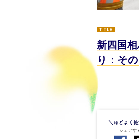
TITLE
新四国相
り：その
シェアす