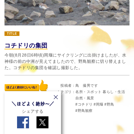
TITLE
コチドリの集団
今朝(8月28日6時頃)岡堰にサイクリングに出掛けましたが、水
神様の前の中洲が見えてましたので、野鳥観察に切り替えまし
た。コチドリの集団を確認し撮影した。
投稿者
鳥 撮男です
カテゴリ
名所・スポット
暮らし・生活
自然・風景
コチドリ
岡堰
野鳥
野鳥観察
シェアする