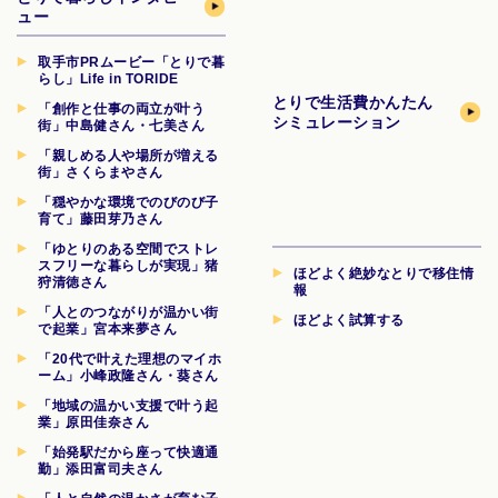
ュー
取手市PRムービー「とりで暮
らし」Life in TORIDE
とりで生活費
かんたん
「創作と仕事の両立が叶う
シミュレーション
街」中島健さん・七美さん
「親しめる人や場所が増える
街」さくらまやさん
「穏やかな環境でのびのび子
育て」藤田芽乃さん
「ゆとりのある空間でストレ
スフリーな暮らしが実現」猪
ほどよく絶妙なとりで移住情
狩清徳さん
報
「人とのつながりが温かい街
ほどよく試算する
で起業」宮本来夢さん
「20代で叶えた理想のマイホ
ーム」小峰政隆さん・葵さん
「地域の温かい支援で叶う起
業」原田佳奈さん
「始発駅だから座って快適通
勤」添田富司夫さん