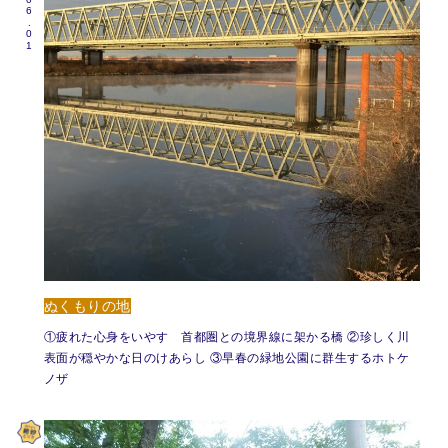
ぬくもりの地
①疲れた心身をいやす 首都圏との境界線に架かる橋 ②珍しく川
表面が穏やかな日のけあらし ③早春の緑地公園に群生するホトケ
ノザ