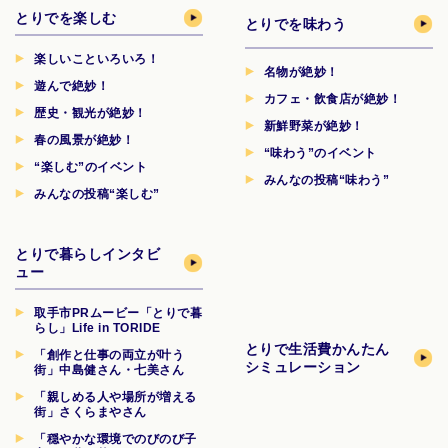
とりでを楽しむ
とりでを味わう
楽しいこといろいろ！
名物が絶妙！
遊んで絶妙！
カフェ・飲食店が絶妙！
歴史・観光が絶妙！
新鮮野菜が絶妙！
春の風景が絶妙！
“味わう”のイベント
“楽しむ”のイベント
みんなの投稿“味わう”
みんなの投稿“楽しむ”
とりで暮らしインタビ
ュー
取手市PRムービー「とりで暮
らし」Life in TORIDE
とりで生活費
かんたん
「創作と仕事の両立が叶う
シミュレーション
街」中島健さん・七美さん
「親しめる人や場所が増える
街」さくらまやさん
「穏やかな環境でのびのび子