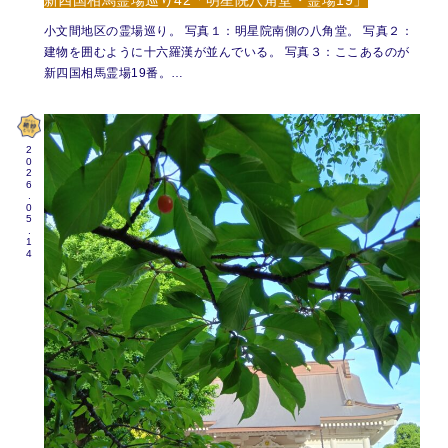
小文間地区の霊場巡り。 写真１：明星院南側の八角堂。 写真２：
建物を囲むように十六羅漢が並んでいる。 写真３：ここあるのが
新四国相馬霊場19番。…
2026.05.14