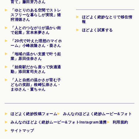
育て」藤田芽乃さん
「ゆとりのある空間でストレ
スフリーな暮らしが実現」猪
ほどよく絶妙なとりで移住情
狩清徳さん
報
「人とのつながりが温かい街
ほどよく試算する
で起業」宮本来夢さん
「20代で叶えた理想のマイホ
ーム」小峰政隆さん・葵さん
「地域の温かい支援で叶う起
業」原田佳奈さん
「始発駅だから座って快適通
勤」添田富司夫さん
「人と自然の温かさが育む子
どもの笑顔」根崎弘崇さん・
まゆさん・菫ちゃん
ほどよく絶妙投稿フォーム
みんなのほどよく絶妙ムービー&フォト
みんなのほどよく絶妙ムービー&フォトInstagram連携
利用規約
サイトマップ