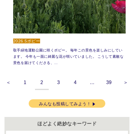
2026.5ポピー
取手緑地運動公園に咲くポピー。 毎年この景色を楽しみにしてい
ます。 今年も一面に綺麗な花が咲いていました。 こうして素敵な
景色を届けてくださる、…
＜
1
2
3
4
…
39
＞
みんなも投稿してみよう！
ほどよく絶妙なキーワード