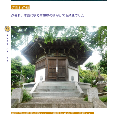
夕暮れの橋
夕暮れ、水面に映る常磐線の橋がとても綺麗でした
2026.05.22
新四国相馬霊場巡り42「明星院八角堂・霊場19」