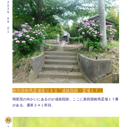
2026.06.01
新四国相馬霊場巡り４３「成就院跡・霊場１７」
明星院の向かいにあるのが成就院跡。ここに新四国相馬霊場１７番
がある。通算２４ヶ所目。