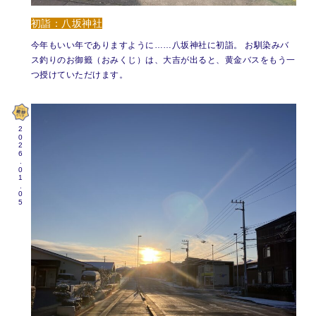
初詣：八坂神社
今年もいい年でありますように……八坂神社に初詣。 お馴染みバ
ス釣りのお御籤（おみくじ）は、大吉が出ると、黄金バスをもう一
つ授けていただけます。
2026.01.05