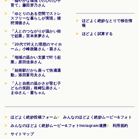
「穏やかな環境でのびのび子
育て」藤田芽乃さん
「ゆとりのある空間でストレ
スフリーな暮らしが実現」猪
ほどよく絶妙なとりで移住情
狩清徳さん
報
「人とのつながりが温かい街
ほどよく試算する
で起業」宮本来夢さん
「20代で叶えた理想のマイホ
ーム」小峰政隆さん・葵さん
「地域の温かい支援で叶う起
業」原田佳奈さん
「始発駅だから座って快適通
勤」添田富司夫さん
「人と自然の温かさが育む子
どもの笑顔」根崎弘崇さん・
まゆさん・菫ちゃん
ほどよく絶妙投稿フォーム
みんなのほどよく絶妙ムービー&フォト
みんなのほどよく絶妙ムービー&フォトInstagram連携
利用規約
サイトマップ