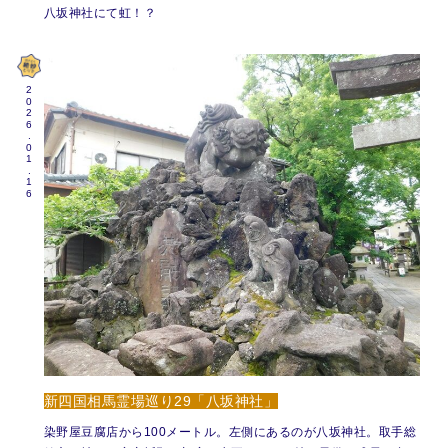
八坂神社にて虹！？
2026.01.16
新四国相馬霊場巡り29「八坂神社」
染野屋豆腐店から100メートル。左側にあるのが八坂神社。取手総