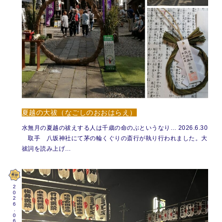
夏越の大祓（なごしのおおはらえ）
水無月の夏越の祓えする人は千歳の命のぶというなり… 2026.6.30
取手 八坂神社にて茅の輪くぐりの斎行が執り行われました。大
祓詞を読み上げ…
2026.06.24