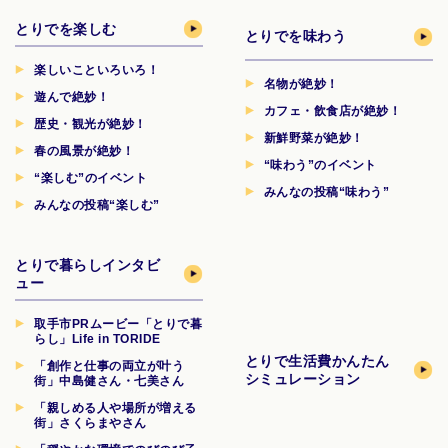
とりでを楽しむ
とりでを味わう
楽しいこといろいろ！
名物が絶妙！
遊んで絶妙！
カフェ・飲食店が絶妙！
歴史・観光が絶妙！
新鮮野菜が絶妙！
春の風景が絶妙！
“味わう”のイベント
“楽しむ”のイベント
みんなの投稿“味わう”
みんなの投稿“楽しむ”
とりで暮らしインタビ
ュー
取手市PRムービー「とりで暮
らし」Life in TORIDE
とりで生活費
かんたん
「創作と仕事の両立が叶う
シミュレーション
街」中島健さん・七美さん
「親しめる人や場所が増える
街」さくらまやさん