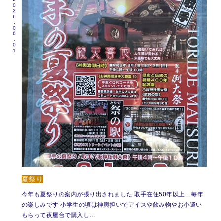
2026.06.01
夏祭り
今年も夏祭りの案内が張り出されました 取手在住50年以上…毎年
の楽しみです 小学生の頃は神輿担いでアイスや飲み物やお小遣い
もらって夜屋台で購入し…