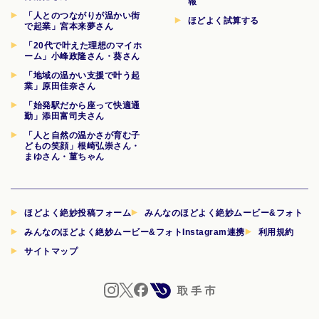
報
「人とのつながりが温かい街
ほどよく試算する
で起業」宮本来夢さん
「20代で叶えた理想のマイホ
ーム」小峰政隆さん・葵さん
「地域の温かい支援で叶う起
業」原田佳奈さん
「始発駅だから座って快適通
勤」添田富司夫さん
「人と自然の温かさが育む子
どもの笑顔」根崎弘崇さん・
まゆさん・菫ちゃん
ほどよく絶妙投稿フォーム
みんなのほどよく絶妙ムービー&フォト
みんなのほどよく絶妙ムービー&フォトInstagram連携
利用規約
サイトマップ