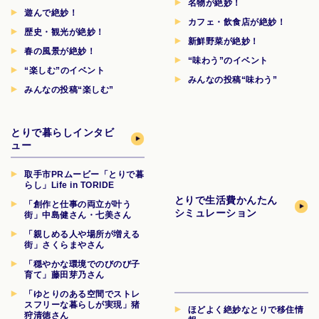
名物が絶妙！
遊んで絶妙！
カフェ・飲食店が絶妙！
歴史・観光が絶妙！
新鮮野菜が絶妙！
春の風景が絶妙！
“味わう”のイベント
“楽しむ”のイベント
みんなの投稿“味わう”
みんなの投稿“楽しむ”
とりで暮らしインタビ
ュー
取手市PRムービー「とりで暮
らし」Life in TORIDE
とりで生活費
かんたん
「創作と仕事の両立が叶う
シミュレーション
街」中島健さん・七美さん
「親しめる人や場所が増える
街」さくらまやさん
「穏やかな環境でのびのび子
育て」藤田芽乃さん
「ゆとりのある空間でストレ
スフリーな暮らしが実現」猪
ほどよく絶妙なとりで移住情
狩清徳さん