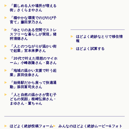
「親しめる人や場所が増える
街」さくらまやさん
「穏やかな環境でのびのび子
育て」藤田芽乃さん
「ゆとりのある空間でストレ
スフリーな暮らしが実現」猪
ほどよく絶妙なとりで移住情
狩清徳さん
報
「人とのつながりが温かい街
ほどよく試算する
で起業」宮本来夢さん
「20代で叶えた理想のマイホ
ーム」小峰政隆さん・葵さん
「地域の温かい支援で叶う起
業」原田佳奈さん
「始発駅だから座って快適通
勤」添田富司夫さん
「人と自然の温かさが育む子
どもの笑顔」根崎弘崇さん・
まゆさん・菫ちゃん
ほどよく絶妙投稿フォーム
みんなのほどよく絶妙ムービー&フォト