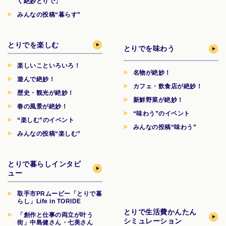
く絶妙とりで」
みんなの投稿“暮らす”
とりでを楽しむ
とりでを味わう
楽しいこといろいろ！
名物が絶妙！
遊んで絶妙！
カフェ・飲食店が絶妙！
歴史・観光が絶妙！
新鮮野菜が絶妙！
春の風景が絶妙！
“味わう”のイベント
“楽しむ”のイベント
みんなの投稿“味わう”
みんなの投稿“楽しむ”
とりで暮らしインタビ
ュー
取手市PRムービー「とりで暮
らし」Life in TORIDE
とりで生活費
かんたん
「創作と仕事の両立が叶う
シミュレーション
街」中島健さん・七美さん