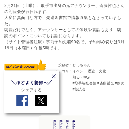
3月21日（土曜）、取手市出身の元アナウンサー、斎藤哲也さん
の朗読会が行われます。
大変に真面目な方で、先週図書館で情報収集もなさっていまし
た。
朗読だけでなく、アナウンサーとしての体験や裏話もあり、朗
読のポイントについてもお話になります。
（サイト管理者注釈）事前予約先着90名で、予約締め切りは3月
19日（木曜日）午後5時です。
投稿者
じっちゃん
カテゴリ
イベント
歴史・文化
知る・学ぶ
取手福祉会館
斎藤哲也
朗読
朗読会
シェアする