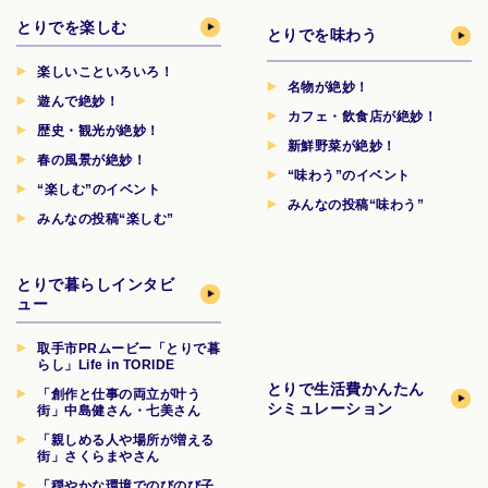
とりでを楽しむ
とりでを味わう
楽しいこといろいろ！
名物が絶妙！
遊んで絶妙！
カフェ・飲食店が絶妙！
歴史・観光が絶妙！
新鮮野菜が絶妙！
春の風景が絶妙！
“味わう”のイベント
“楽しむ”のイベント
みんなの投稿“味わう”
みんなの投稿“楽しむ”
とりで暮らしインタビ
ュー
取手市PRムービー「とりで暮
らし」Life in TORIDE
とりで生活費
かんたん
「創作と仕事の両立が叶う
シミュレーション
街」中島健さん・七美さん
「親しめる人や場所が増える
街」さくらまやさん
「穏やかな環境でのびのび子