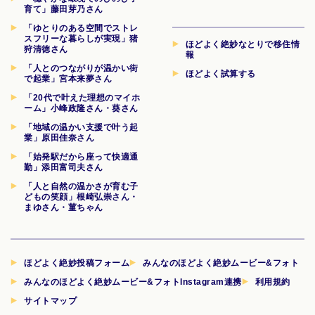
育て」藤田芽乃さん
「ゆとりのある空間でストレ
スフリーな暮らしが実現」猪
ほどよく絶妙なとりで移住情
狩清徳さん
報
「人とのつながりが温かい街
ほどよく試算する
で起業」宮本来夢さん
「20代で叶えた理想のマイホ
ーム」小峰政隆さん・葵さん
「地域の温かい支援で叶う起
業」原田佳奈さん
「始発駅だから座って快適通
勤」添田富司夫さん
「人と自然の温かさが育む子
どもの笑顔」根崎弘崇さん・
まゆさん・菫ちゃん
ほどよく絶妙投稿フォーム
みんなのほどよく絶妙ムービー&フォト
みんなのほどよく絶妙ムービー&フォトInstagram連携
利用規約
サイトマップ