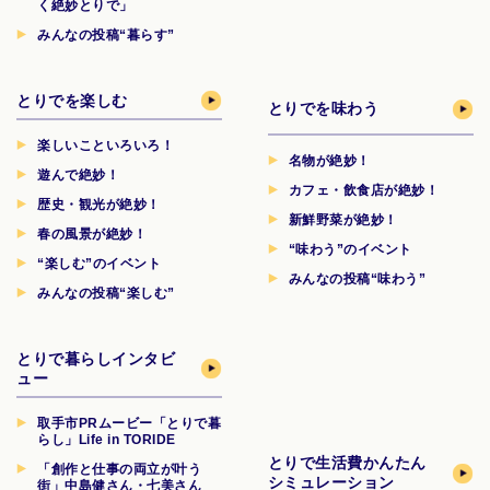
く絶妙とりで」
みんなの投稿“暮らす”
とりでを楽しむ
とりでを味わう
楽しいこといろいろ！
名物が絶妙！
遊んで絶妙！
カフェ・飲食店が絶妙！
歴史・観光が絶妙！
新鮮野菜が絶妙！
春の風景が絶妙！
“味わう”のイベント
“楽しむ”のイベント
みんなの投稿“味わう”
みんなの投稿“楽しむ”
とりで暮らしインタビ
ュー
取手市PRムービー「とりで暮
らし」Life in TORIDE
とりで生活費
かんたん
「創作と仕事の両立が叶う
シミュレーション
街」中島健さん・七美さん