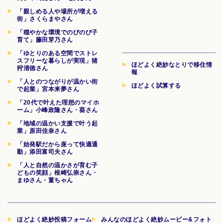
「親しめる人や場所が増える
街」さくらまやさん
「穏やかな環境でのびのび子
育て」藤田芽乃さん
「ゆとりのある空間でストレ
スフリーな暮らしが実現」猪
ほどよく絶妙なとりで移住情
狩清徳さん
報
「人とのつながりが温かい街
ほどよく試算する
で起業」宮本来夢さん
「20代で叶えた理想のマイホ
ーム」小峰政隆さん・葵さん
「地域の温かい支援で叶う起
業」原田佳奈さん
「始発駅だから座って快適通
勤」添田富司夫さん
「人と自然の温かさが育む子
どもの笑顔」根崎弘崇さん・
まゆさん・菫ちゃん
ほどよく絶妙投稿フォーム
みんなのほどよく絶妙ムービー&フォト