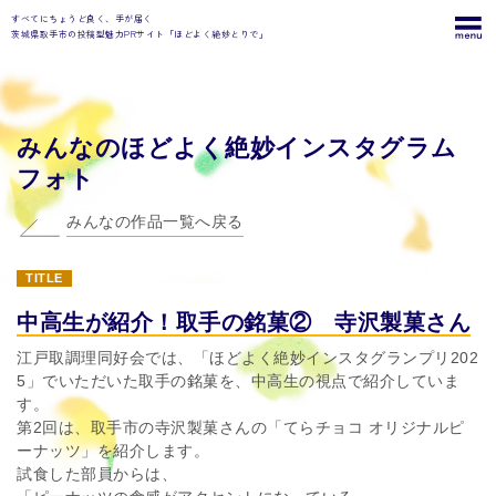
すべてにちょうど良く、手が届く
茨城県取手市の投稿型魅力PRサイト「ほどよく絶妙とりで」
みんなのほどよく絶妙インスタグラム
フォト
みんなの作品一覧へ戻る
TITLE
中高生が紹介！取手の銘菓② 寺沢製菓さん
江戸取調理同好会では、「ほどよく絶妙インスタグランプリ202
5」でいただいた取手の銘菓を、中高生の視点で紹介していま
す。
第2回は、取手市の寺沢製菓さんの「てらチョコ オリジナルピ
ーナッツ」を紹介します。
試食した部員からは、