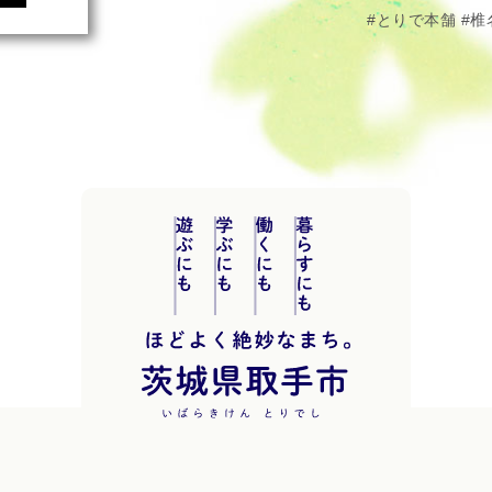
とりで本舗
椎