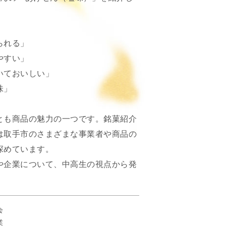
られる」
やすい」
いておいしい」
味」
。
とも商品の魅力の一つです。銘菓紹介
は取手市のさまざまな事業者や商品の
深めています。
や企業について、中高生の視点から発
会
業