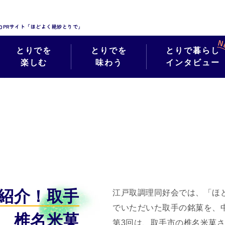
力PRサイト「ほどよく絶妙とりで」
とりでを
とりでを
とりで暮らし
楽しむ
味わう
インタビュー
絶妙インスタグラムフォト
紹介！取手
江戸取調理同好会では、「ほど
でいただいた取手の銘菓を、
 椎名米菓
第3回は、取手市の椎名米菓