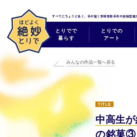
すべてにちょうど良く、手が届く
茨城県取手市の投稿型魅
とりでで
とりでの
暮らす
アート
みんなのほどよく
みんなの作品一覧へ戻る
TITLE
中高生が
の銘菓③