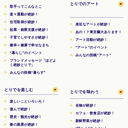
とりでのアート
取手ってこんなとこ
楽々通勤が絶妙！
住宅取得が絶妙！
身近なアートが絶妙！
起業・創業支援が絶妙！
あの！？東京藝大あります！
子育てしやすさが絶妙！
アート活動が絶妙！
健幸＝健康で幸せなまち
“アート”のイベント
“暮らし”のイベント
みんなの投稿“アート”
ブランドメッセージ「ほどよ
く絶妙とりで」
みんなの投稿“暮らす”
とりでを楽しむ
とりでを味わう
楽しいこといろいろ！
名物が絶妙！
遊んで絶妙！
カフェ・飲食店が絶妙！
歴史・観光が絶妙！
新鮮野菜が絶妙！
春の風景が絶妙！