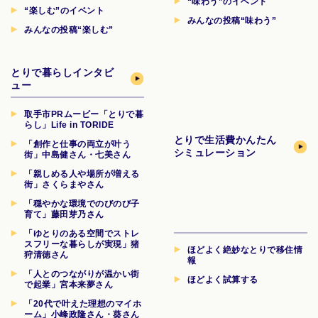
“味わう”のイベント
“楽しむ”のイベント
みんなの投稿“味わう”
みんなの投稿“楽しむ”
とりで暮らしインタビ
ュー
取手市PRムービー「とりで暮
らし」Life in TORIDE
とりで生活費
かんたん
「創作と仕事の両立が叶う
シミュレーション
街」中島健さん・七美さん
「親しめる人や場所が増える
街」さくらまやさん
「穏やかな環境でのびのび子
育て」藤田芽乃さん
「ゆとりのある空間でストレ
スフリーな暮らしが実現」猪
ほどよく絶妙なとりで移住情
狩清徳さん
報
「人とのつながりが温かい街
ほどよく試算する
で起業」宮本来夢さん
「20代で叶えた理想のマイホ
ーム」小峰政隆さん・葵さん