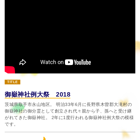
TITLE
御嶽神社例大祭 2018
茨城県取手市永山地区。 明治33年6月に長野県木曽郡大滝村の
御嶽神社の御分霊として創立され代々親から子、孫へと受け継
がれてきた御嶽神社。 2年に1度行われる御嶽神社例大祭の模様
です。