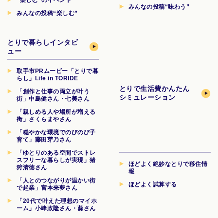
“楽しむ”のイベント
みんなの投稿“味わう”
みんなの投稿“楽しむ”
とりで暮らしインタビ
ュー
取手市PRムービー「とりで暮
らし」Life in TORIDE
とりで生活費
かんたん
「創作と仕事の両立が叶う
シミュレーション
街」中島健さん・七美さん
「親しめる人や場所が増える
街」さくらまやさん
「穏やかな環境でのびのび子
育て」藤田芽乃さん
「ゆとりのある空間でストレ
スフリーな暮らしが実現」猪
ほどよく絶妙なとりで移住情
狩清徳さん
報
「人とのつながりが温かい街
ほどよく試算する
で起業」宮本来夢さん
「20代で叶えた理想のマイホ
ーム」小峰政隆さん・葵さん